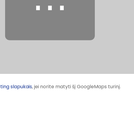
⋯
ting slapukais
, jei norite matyti šį GoogleMaps turinį.