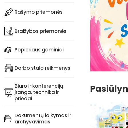
Rašymo priemonės
PLAČIAU
Braižybos priemonės
Popieriaus gaminiai
Darbo stalo reikmenys
Biuro ir konferencijų
Pasiūly
įranga, technika ir
priedai
Dokumentų laikymas ir
archyvavimas