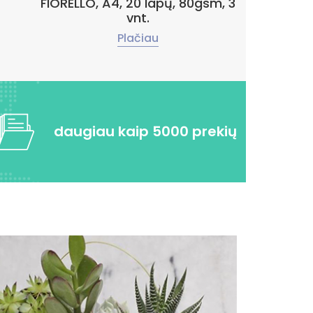
FIORELLO, A4, 20 lapų, 80gsm, 3
vnt.
Plačiau
daugiau kaip 5000 prekių