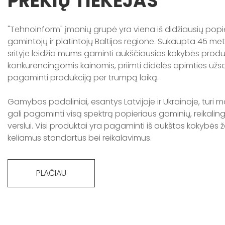
PREKIŲ TIEKĖJAS
"Tehnoinform" įmonių grupė yra viena iš didžiausių popi
gamintojų ir platintojų Baltijos regione. Sukaupta 45 metų
srityje leidžia mums gaminti aukščiausios kokybės prod
konkurencingomis kainomis, priimti didelės apimties užs
pagaminti produkciją per trumpą laiką.
Gamybos padaliniai, esantys Latvijoje ir Ukrainoje, turi m
gali pagaminti visą spektrą popieriaus gaminių, reikal
verslui. Visi produktai yra pagaminti iš aukštos kokybės ža
keliamus standartus bei reikalavimus.
PLAČIAU