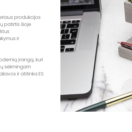
eriaus produkcijos
 patirtis šioje
uktus
akymus ir
odernią įrangą, kuri
ingų sėkmingam
liavos ir atitinka ES