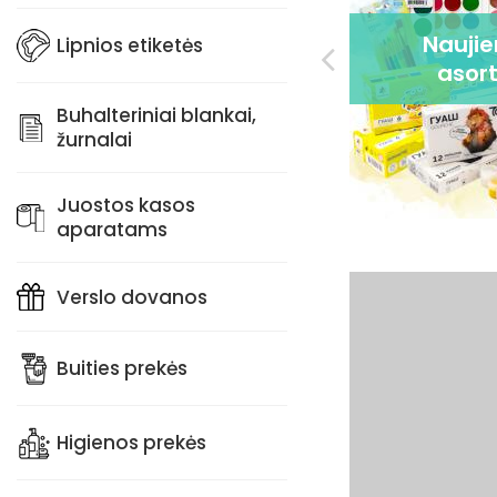
Užsakymas su
Nauji
Lipnios etiketės
individualia spauda
asor
Buhalteriniai blankai,
žurnalai
Juostos kasos
aparatams
Verslo dovanos
Buities prekės
Higienos prekės