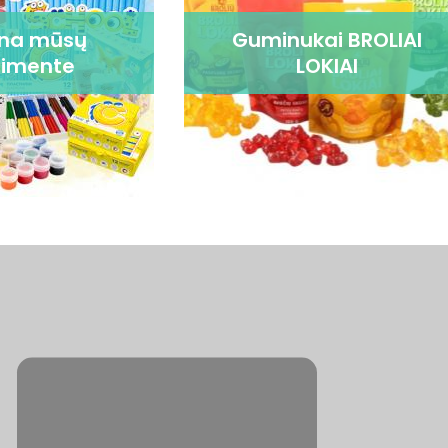
ena mūsų
Guminukai BROLIAI
timente
LOKIAI