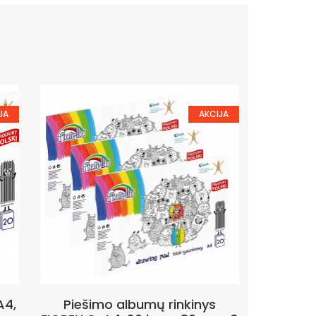
JA
AKCIJA
A4,
Piešimo albumų rinkinys