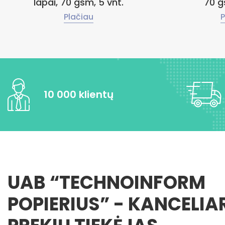
lapai, 70 gsm, 5 vnt.
70 g
Plačiau
P
10 000 klientų
UAB “TECHNOINFORM
POPIERIUS” - KANCELIA