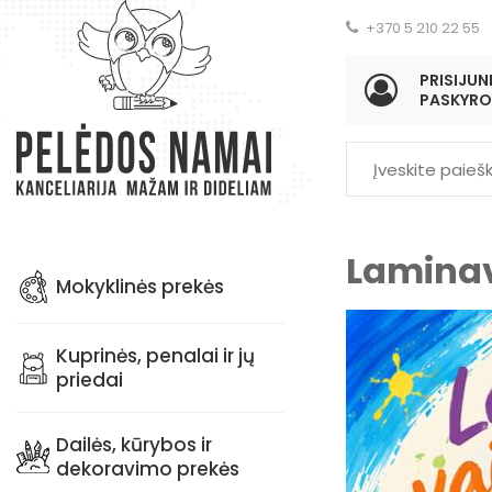
+370 5 210 22 55
PRISIJUNK
PASKYRO
Laminav
Mokyklinės prekės
Kuprinės, penalai ir jų
priedai
Dailės, kūrybos ir
dekoravimo prekės