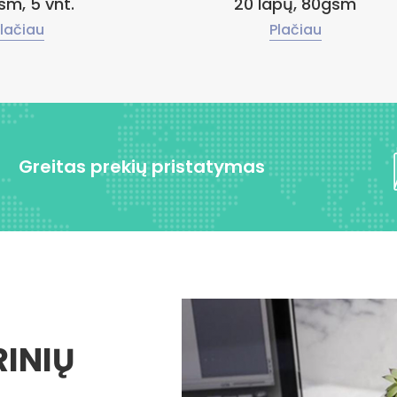
sm, 5 vnt.
20 lapų, 80gsm
lačiau
Plačiau
Greitas prekių pristatymas
RINIŲ