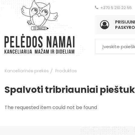
+370 5 210 22 55
PRISIJUNK
PASKYRO
Kanceliarinės prekės
Produktas
Spalvoti tribriauniai piešt
The requested item could not be found