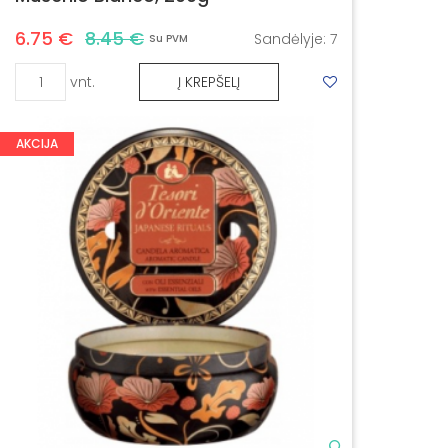
6.75 €
8.45 €
Sandėlyje:
7
Su PVM
vnt.
Į KREPŠELĮ
AKCIJA