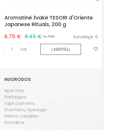
Aromatinė žvakė TESORI d'Oriente
Japanese Rituals, 200 g
6.75 €
8.45 €
Sandėlyje:
6
Su PVM
vnt.
Į KREPŠELĮ
NUORODOS
Apie mus
Paslaugos
Tapk partneriu
Duomenų apsauga
Pirkimo taisyklės
Kontaktai