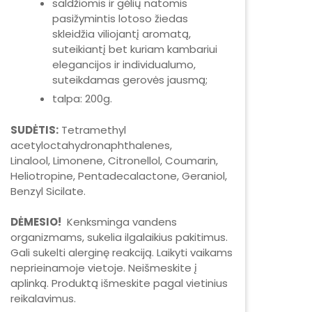
saldžiomis ir gėlių natomis
pasižymintis lotoso žiedas
skleidžia viliojantį aromatą,
suteikiantį bet kuriam kambariui
elegancijos ir individualumo,
suteikdamas gerovės jausmą;
talpa: 200g.
SUDĖTIS:
Tetramethyl
acetyloctahydronaphthalenes,
Linalool, Limonene, Citronellol, Coumarin,
Heliotropine, Pentadecalactone, Geraniol,
Benzyl Sicilate.
DĖMESIO!
Kenksminga vandens
organizmams, sukelia ilgalaikius pakitimus.
Gali sukelti alerginę reakciją. Laikyti vaikams
neprieinamoje vietoje. Neišmeskite į
aplinką. Produktą išmeskite pagal vietinius
reikalavimus.