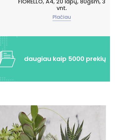
FIORELLO, A4, 20 lapų, 80gsm, 3
vnt.
Plačiau
daugiau kaip 5000 prekių