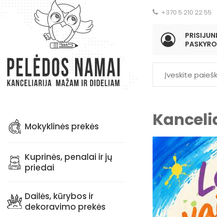
+370 5 210 22 55
PRISIJUNK
PASKYRO
Kanceli
Mokyklinės prekės
Kuprinės, penalai ir jų
priedai
Dailės, kūrybos ir
dekoravimo prekės