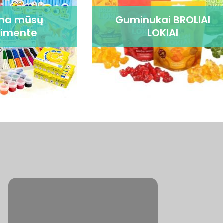
ena mūsų
Guminukai BROLIAI
timente
LOKIAI