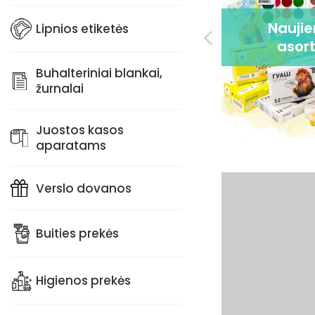
Užsakymas su
Nauji
Lipnios etiketės
individualia spauda
asor
Buhalteriniai blankai,
žurnalai
Juostos kasos
aparatams
Verslo dovanos
Buities prekės
Higienos prekės