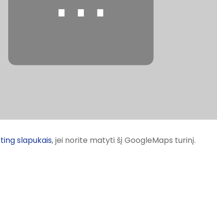
⋯
ting slapukais
, jei norite matyti šį GoogleMaps turinį.