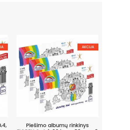
JA
AKCIJA
A4,
Piešimo albumų rinkinys