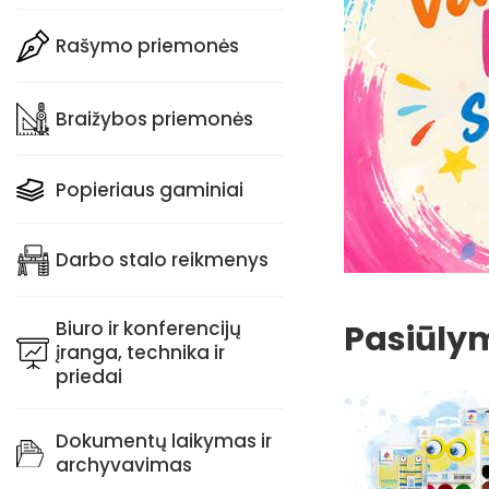
Rašymo priemonės
PLAČIAU
Braižybos priemonės
Popieriaus gaminiai
Darbo stalo reikmenys
Biuro ir konferencijų
Pasiūly
įranga, technika ir
priedai
Dokumentų laikymas ir
archyvavimas