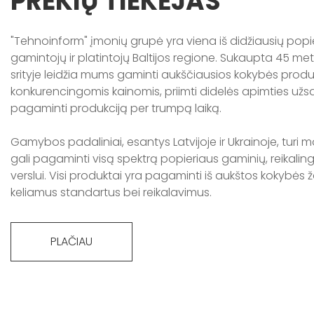
PREKIŲ TIEKĖJAS
"Tehnoinform" įmonių grupė yra viena iš didžiausių popi
gamintojų ir platintojų Baltijos regione. Sukaupta 45 metų
srityje leidžia mums gaminti aukščiausios kokybės prod
konkurencingomis kainomis, priimti didelės apimties užs
pagaminti produkciją per trumpą laiką.
Gamybos padaliniai, esantys Latvijoje ir Ukrainoje, turi m
gali pagaminti visą spektrą popieriaus gaminių, reikal
verslui. Visi produktai yra pagaminti iš aukštos kokybės ža
keliamus standartus bei reikalavimus.
PLAČIAU