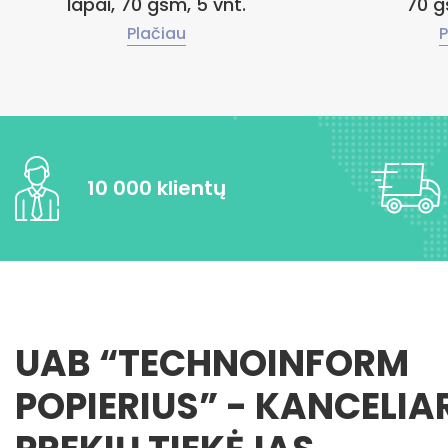
lapai, 70 gsm, 5 vnt.
70 g
Plačiau
P
10 000 klientų
UAB “TECHNOINFORM
POPIERIUS” - KANCELIA