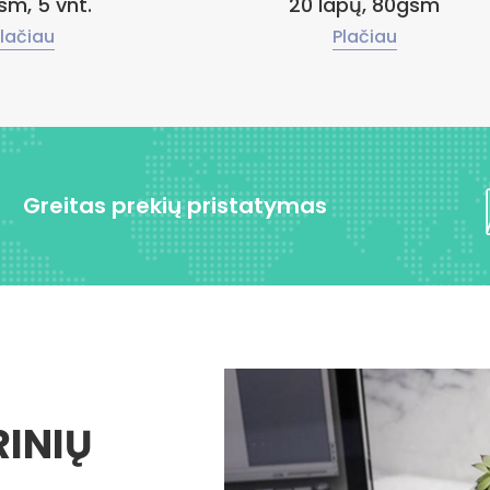
sm, 5 vnt.
20 lapų, 80gsm
lačiau
Plačiau
Greitas prekių pristatymas
RINIŲ