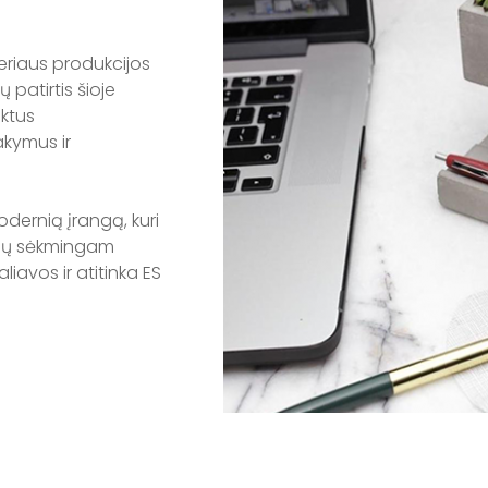
eriaus produkcijos
 patirtis šioje
uktus
akymus ir
odernią įrangą, kuri
ingų sėkmingam
liavos ir atitinka ES