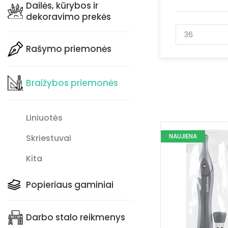
Dailės, kūrybos ir
dekoravimo prekės
36
Rašymo priemonės
Braižybos priemonės
Liniuotės
NAUJIENA
Skriestuvai
Kita
Popieriaus gaminiai
Darbo stalo reikmenys