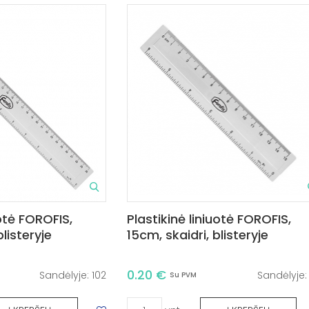
uotė FOROFIS,
Plastikinė liniuotė FOROFIS,
blisteryje
15cm, skaidri, blisteryje
0.20 €
Sandėlyje:
102
Sandėlyje
Su PVM