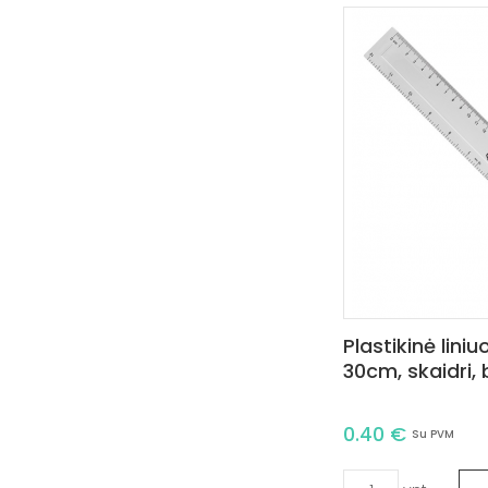
Plastikinė lini
30cm, skaidri, 
0.40 €
Su PVM