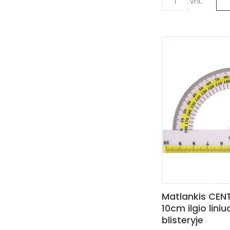
vnt.
Matlankis CENT
10cm ilgio liniu
blisteryje