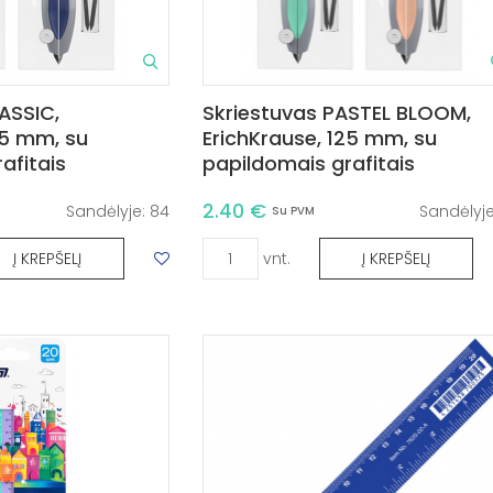
ASSIC,
Skriestuvas PASTEL BLOOM,
25 mm, su
ErichKrause, 125 mm, su
afitais
papildomais grafitais
2.40 €
Sandėlyje:
84
Sandėlyj
Su PVM
vnt.
Į KREPŠELĮ
Į KREPŠELĮ