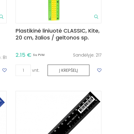
Plastikinė liniuotė CLASSIC, Kite,
20 cm, žalios / geltonos sp.
2.15 €
Sandėlyje:
217
Su PVM
e:
81
vnt.
Į KREPŠELĮ