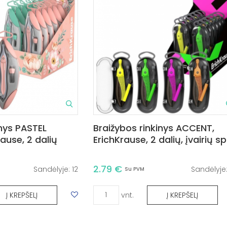
inys PASTEL
Braižybos rinkinys ACCENT,
ause, 2 dalių
ErichKrause, 2 dalių, įvairių sp
2.79 €
Sandėlyje:
12
Sandėlyje
Su PVM
vnt.
Į KREPŠELĮ
Į KREPŠELĮ