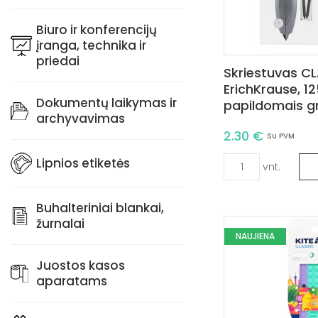
Biuro ir konferencijų
įranga, technika ir
priedai
Skriestuvas CL
ErichKrause, 1
Dokumentų laikymas ir
papildomais gr
archyvavimas
2.30 €
Su PVM
Lipnios etiketės
vnt.
Buhalteriniai blankai,
žurnalai
NAUJIENA
Juostos kasos
aparatams