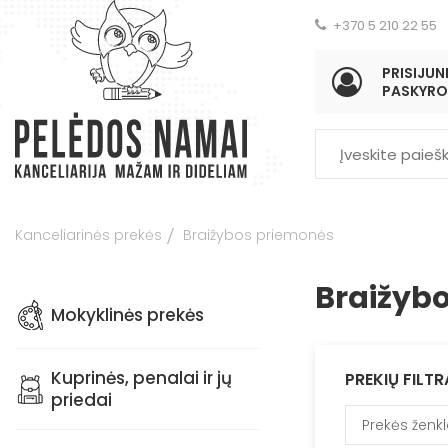
+370 5 210 22 55
PRISIJUNK
PASKYRO
Kanceliarinės prekės
Braižybos priemonės
Braižyb
Mokyklinės prekės
Kuprinės, penalai ir jų
PREKIŲ FILTR
priedai
Prekės ženk