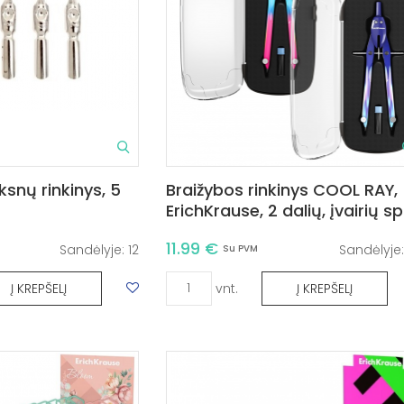
ksnų rinkinys, 5
Braižybos rinkinys COOL RAY,
ErichKrause, 2 dalių, įvairių sp
11.99 €
Sandėlyje:
12
Sandėlyje
Su PVM
vnt.
Į KREPŠELĮ
Į KREPŠELĮ