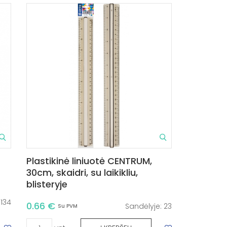
Plastikinė liniuotė CENTRUM,
30cm, skaidri, su laikikliu,
blisteryje
:
134
0.66 €
Sandėlyje:
23
Su PVM