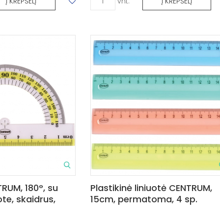
vnt.
Į KREPŠELĮ
Į KREPŠELĮ
RUM, 180°, su
Plastikinė liniuotė CENTRUM,
ote, skaidrus,
15cm, permatoma, 4 sp.