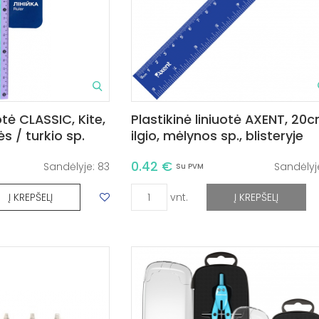
otė CLASSIC, Kite,
Plastikinė liniuotė AXENT, 20
ės / turkio sp.
ilgio, mėlynos sp., blisteryje
0.42 €
Sandėlyje:
83
Sandėlyj
Su PVM
vnt.
Į KREPŠELĮ
Į KREPŠELĮ