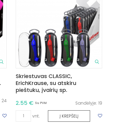
Skriestuvas CLASSIC,
.
ErichKrause, su atskiru
pieštuku, įvairių sp.
:
24
2.55 €
Sandėlyje:
19
Su PVM
vnt.
Į KREPŠELĮ