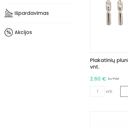
Išpardavimas
Akcijos
Plakatinių plun
vnt.
2.60 €
Su PVM
vnt.