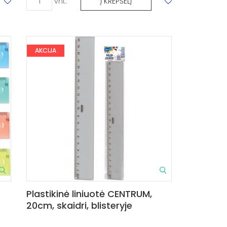
vnt.
Į KREPŠELĮ
AKCIJA
Plastikinė liniuotė CENTRUM,
20cm, skaidri, blisteryje