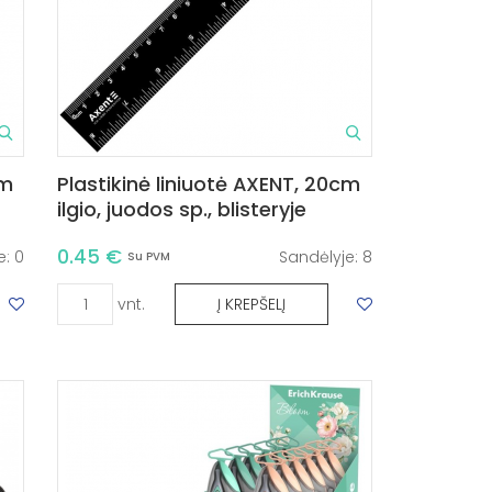
cm
Plastikinė liniuotė AXENT, 20cm
ilgio, juodos sp., blisteryje
0.45 €
e:
0
Sandėlyje:
8
Su PVM
vnt.
Į KREPŠELĮ