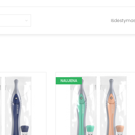
Išdėstyma
NAUJIENA