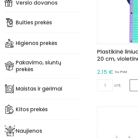
Verslo dovanos
Buities prekės
Higienos prekės
Plastikinė liniu
20 cm, violetin
Pakavimo, siuntų
prekės
2.15 €
Su PVM
vnt.
Maistas ir gėrimai
Kitos prekės
Naujienos