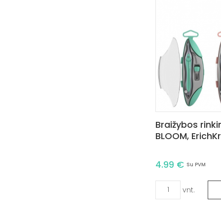
Braižybos rink
BLOOM, ErichKr
4.99 €
Su PVM
vnt.