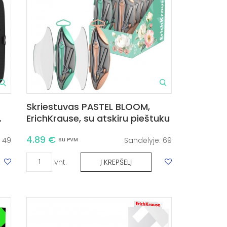
Skriestuvas PASTEL BLOOM,
.
ErichKrause, su atskiru pieštuku
4.89 €
:
49
Sandėlyje:
69
Su PVM
vnt.
Į KREPŠELĮ