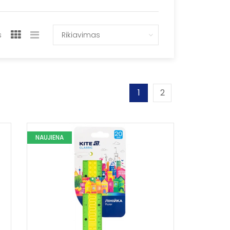
s
Rikiavimas
1
2
NAUJIENA