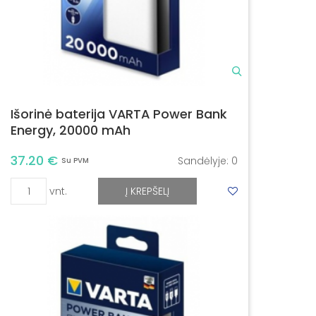
Išorinė baterija VARTA Power Bank
Energy, 20000 mAh
37.20 €
Sandėlyje:
0
Su PVM
vnt.
Į KREPŠELĮ