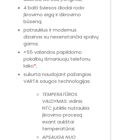
4 balti šviesos diodai rodo
įkrovimo eigą ir iškrovimo
būseną;
patrauklus ir modernus
dizainas su nesenstančia spalvų
gama;
+55 valandos papildomo
pokalbių išmaniuoju telefonu
laiko
*
;
sukurta naudojant pažangias
VARTA saugos technologijas:
TEMPERATŪROS
VALDYMAS:
vidinis
NTC jutiklis nutraukia
įkrovimo procesą
esant aukštai
temperatūrai;
APSAUGA NUO