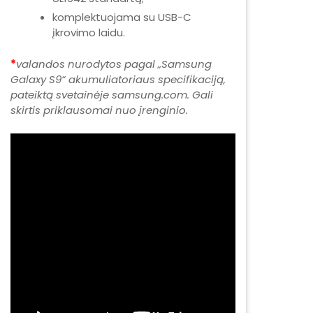
komplektuojama su USB-C
įkrovimo laidu.
*
valandos nurodytos pagal „Samsung
Galaxy S9“ akumuliatoriaus specifikaciją,
pateiktą svetainėje samsung.com. Gali
skirtis priklausomai nuo įrenginio.