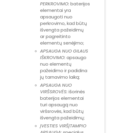
PERKROVIMO:
baterijos
elementai yra
apsaugoti nuo
perkrovimo, kad būtų
išvengta pažeidimų
ar pagreitinto
elementų senėjimo;
APSAUGA NUO GILAUS
IŠKROVIMO:
apsaugo
nuo elementų
pažeidimo ir padidina
jų tarnavimo laiką;
APSAUGA NUO
VIRŠSROVĖS:
išorinės
baterijos elementai
turi apsaugą nuo
viršsrovės, kad būtų
išvengta pažeidimų;
ĮVESTIES VIRŠĮTAMPIO
APSAUGA:
specialus