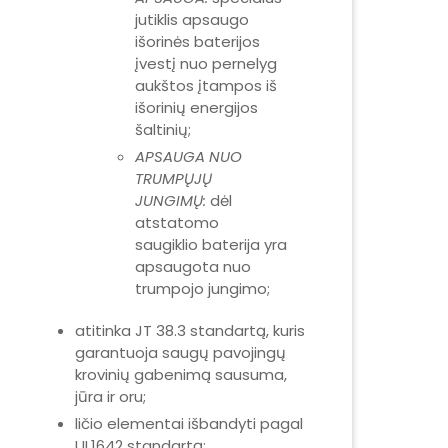
jutiklis apsaugo
išorinės baterijos
įvestį nuo pernelyg
aukštos įtampos iš
išorinių energijos
šaltinių;
APSAUGA NUO
TRUMPŲJŲ
JUNGIMŲ:
dėl
atstatomo
saugiklio baterija yra
apsaugota nuo
trumpojo jungimo;
atitinka JT 38.3 standartą, kuris
garantuoja saugų pavojingų
krovinių gabenimą sausuma,
jūra ir oru;
ličio elementai išbandyti pagal
UL1642 standartą;