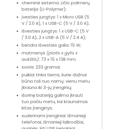
cheminė sistema: Ličio polimerų
baterija (Li-Polymer);
įvesties jungtys: 1 x Micro USB (5
V / 2.0 A), 1 x USB-C (5 V / 3.0 A);
išvesties jungtys: 1 x USB-C (5 V
/ 3.0 A), 2 x USB-A (5 V / 2.4 A);
bendra išvesties galia: 15 W;
matmenys
(plotis x gylis x
aukštis)
: 73 x 15 x 138 mm;
svoris: 233 gramai;
puikiai tinka tiems, kurie dažnai
būna toli nuo namų: vienu metu
įkrauna iki 3-jų įrenginių;
išorinę bateriją galima įkrauti
tuo pačiu metu, kai kraunamas
kitas įrenginys;
suderinami įrenginiai: išmanieji
telefonai, išmanieji laikrodžiai,
ausinės, kiti USB įrenginiai;