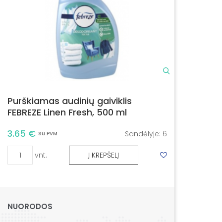
Purškiamas audinių gaiviklis
FEBREZE Linen Fresh, 500 ml
3.65 €
Sandėlyje:
6
Su PVM
vnt.
Į KREPŠELĮ
NUORODOS