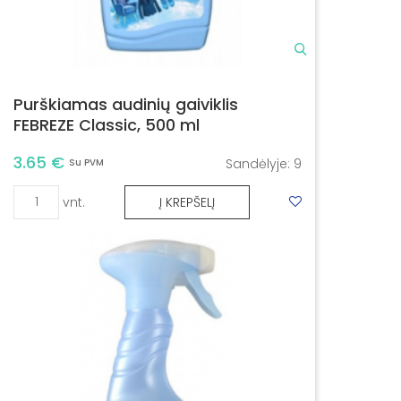
Purškiamas audinių gaiviklis
FEBREZE Classic, 500 ml
3.65 €
Sandėlyje:
9
Su PVM
vnt.
Į KREPŠELĮ