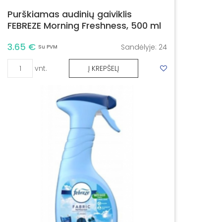
Purškiamas audinių gaiviklis
FEBREZE Morning Freshness, 500 ml
3.65 €
Sandėlyje:
24
Su PVM
vnt.
Į KREPŠELĮ