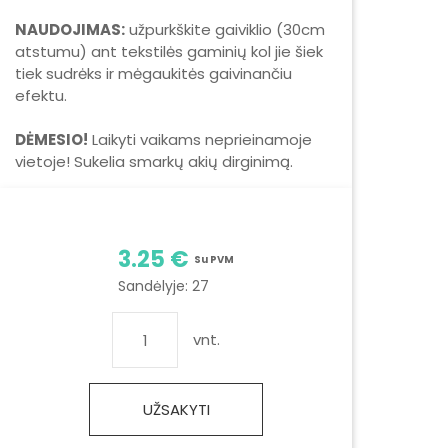
NAUDOJIMAS:
užpurkškite gaiviklio (30cm
atstumu) ant tekstilės gaminių kol jie šiek
tiek sudrėks ir mėgaukitės gaivinančiu
efektu.
DĖMESIO!
Laikyti vaikams neprieinamoje
vietoje! Sukelia smarkų akių dirginimą.
3.25 €
Su PVM
Sandėlyje:
27
vnt.
UŽSAKYTI