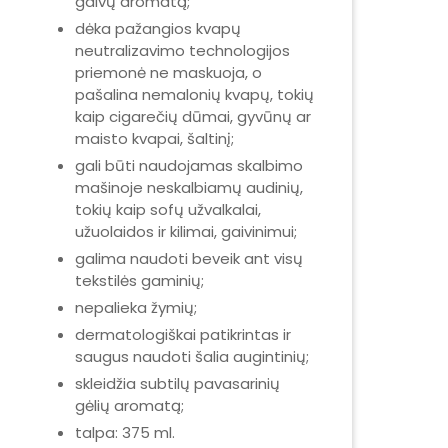
gaivų aromatą;
dėka pažangios kvapų
neutralizavimo technologijos
priemonė ne maskuoja, o
pašalina nemalonių kvapų, tokių
kaip cigarečių dūmai, gyvūnų ar
maisto kvapai, šaltinį;
gali būti naudojamas skalbimo
mašinoje neskalbiamų audinių,
tokių kaip sofų užvalkalai,
užuolaidos ir kilimai, gaivinimui;
galima naudoti beveik ant visų
tekstilės gaminių;
nepalieka žymių;
dermatologiškai patikrintas ir
saugus naudoti šalia augintinių;
skleidžia subtilų pavasarinių
gėlių aromatą;
talpa: 375 ml.