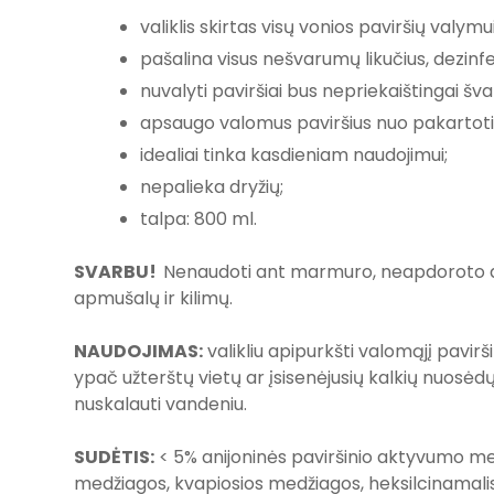
valiklis skirtas visų vonios paviršių valymui
pašalina visus nešvarumų likučius, dezinfe
nuvalyti paviršiai bus nepriekaištingai švarū
apsaugo valomus paviršius nuo pakartoti
idealiai tinka kasdieniam naudojimui;
nepalieka dryžių;
talpa: 800 ml.
SVARBU!
Nenaudoti ant marmuro, neapdoroto a
apmušalų ir kilimų.
NAUDOJIMAS:
valikliu apipurkšti valomąjį pavirš
ypač užterštų vietų ar įsisenėjusių kalkių nuosėdų 
nuskalauti vandeniu.
SUDĖTIS:
< 5% anijoninės paviršinio aktyvumo me
medžiagos, kvapiosios medžiagos, heksilcinamalis