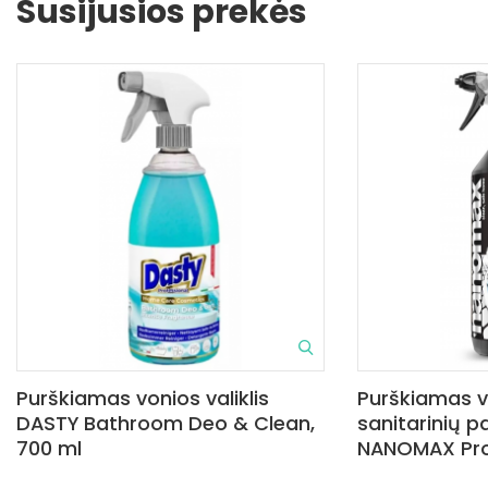
Susijusios prekės
Purškiamas vonios valiklis
Purškiamas vo
DASTY Bathroom Deo & Clean,
sanitarinių pa
700 ml
NANOMAX Pro,