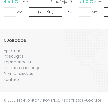
4.50 €
7.50 €
Sandėlyje:
10
Su PVM
Su PVM
vnt.
vnt.
Į KREPŠELĮ
NUORODOS
Apie mus
Paslaugos
Tapk partneriu
Duomenų apsauga
Pirkimo taisyklės
Kontaktai
© 2026 TECHNOINFORM POPIERIUS. VISOS TEISĖS SAUGOMOS.