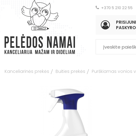
+370 5 210 22 55
PRISIJUNK
PASKYRO
Kanceliarinės prekės
Buities prekės
Purškiamas vonios va