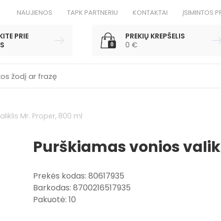
NAUJIENOS
TAPK PARTNERIU
KONTAKTAI
ĮSIMINTOS P
ITE PRIE
PREKIŲ KREPŠELIS
S
0
€
0
liklis Mr. Proper, 800 ml
Purškiamas vonios valikl
Prekės kodas: 80617935
Barkodas: 8700216517935
Pakuotė: 10