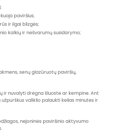
;
kuoja paviršius;
s ir ilgai blizgės;
nio kalkių ir nešvarumų susidarymo;
kmens, senų glazūruotų paviršių,
ių ir nuvalyti drėgna šluoste ar kempine. Ant
užpurškus valiklio palaukti kelias minutes ir
džiagos, nejoninės paviršinio aktyvumo
.