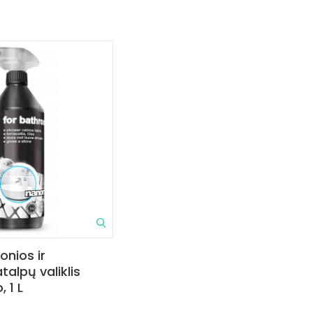
nios ir
talpų valiklis
 1 L