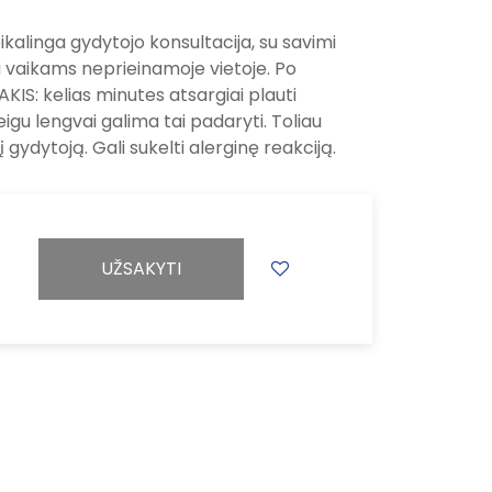
ikalinga gydytojo konsultacija, su savimi
ti vaikams neprieinamoje vietoje. Po
KIS: kelias minutes atsargiai plauti
 jeigu lengvai galima tai padaryti. Toliau
į gydytoją. Gali sukelti alerginę reakciją.
UŽSAKYTI