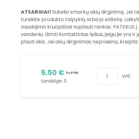
ATSARGIAI!
Sukelia smarkų akių dirginimą. Jei re
turėkite produkto talpyklą arba jo etiketę. Laiky
naudojimo kruopščiai nuplauti rankas. PATEKUS Į A
vandeniu. Išimti kontaktinius lęšius, jeigu jie yra ir
plauti akis. Jei akių dirginimas nepraeina, kreiptis 
5.50 €
Su PVM
vnt.
Sandėlyje:
0