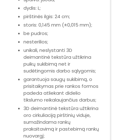
dydis: L;
pirštinės ilgis: 24 cm;
storis: 0,145 mm (±0,015 mm);
be pudros;
nesterilios;
unikali, neslystanti 3D
deimantinė tekstūra užtikrina
puikų sukibimą net ir
sudėtingomis darbo sąlygomis;
garantuoja saugų sukibimą, o
prisitaikymas prie rankos formos
padeda atliekant didelio
tikslumo reikalaujančius darbus;
3D deimantinė tekstūra užtikrina
oro cirkuliaciją pirštinių viduje,
sumažindama rankų
prakaitavimą ir pastebimą rankų
nuovargį;