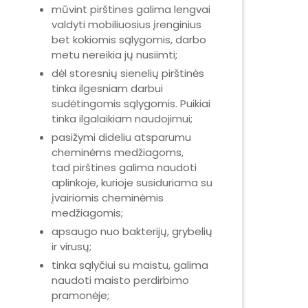
mūvint pirštines galima lengvai
valdyti mobiliuosius įrenginius
bet kokiomis sąlygomis, darbo
metu nereikia jų nusiimti;
dėl storesnių sienelių pirštinės
tinka ilgesniam darbui
sudėtingomis sąlygomis. Puikiai
tinka ilgalaikiam naudojimui;
pasižymi dideliu atsparumu
cheminėms medžiagoms,
tad pirštines galima naudoti
aplinkoje, kurioje susiduriama su
įvairiomis cheminėmis
medžiagomis;
apsaugo nuo bakterijų, grybelių
ir virusų;
tinka sąlyčiui su maistu, galima
naudoti maisto perdirbimo
pramonėje;