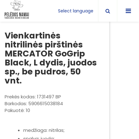
Select language
Vienkartinės
nitrilinės pirštinės
MERCATOR GoGrip
Black, L dydis, juodos
sp., be pudros, 50
vnt.
Prekės kodas: 1731497 BP
Barkodas: 5906615038184
Pakuotė: 10
medžiaga: nitrilas;
spalva: juoda;