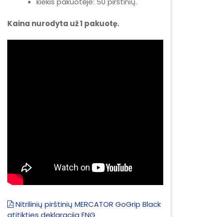
kiekis pakuotėje: 50 pirštinių.
Kaina nurodyta už 1 pakuotę.
Nitrilinių pirštinių MERCATOR GoGrip Black
atitikties deklaracija ENG