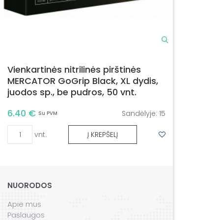
Vienkartinės nitrilinės pirštinės
MERCATOR GoGrip Black, XL dydis,
juodos sp., be pudros, 50 vnt.
6.40 €
Sandėlyje:
15
Su PVM
vnt.
Į KREPŠELĮ
NUORODOS
Apie mus
Paslaugos