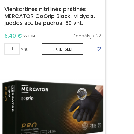
Vienkartinės nitrilinės pirštinės
MERCATOR GoGrip Black, M dydis,
juodos sp., be pudros, 50 vnt.
6.40 €
Sandėlyje:
22
Su PVM
vnt.
Į KREPŠELĮ