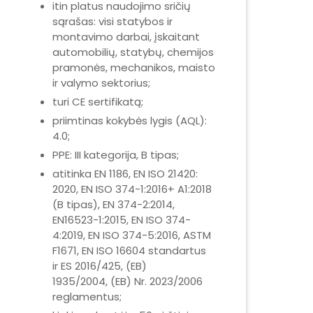
itin platus naudojimo sričių
sąrašas: visi statybos ir
montavimo darbai, įskaitant
automobilių, statybų, chemijos
pramonės, mechanikos, maisto
ir valymo sektorius;
turi CE sertifikatą;
priimtinas kokybės lygis (AQL):
4.0;
PPE: III kategorija, B tipas;
atitinka EN 1186, EN ISO 21420:
2020, EN ISO 374-1:2016+ A1:2018
(B tipas), EN 374-2:2014,
EN16523-1:2015, EN ISO 374-
4:2019, EN ISO 374-5:2016, ASTM
F1671, EN ISO 16604 standartus
ir ES 2016/425, (EB)
1935/2004, (EB) Nr. 2023/2006
reglamentus;