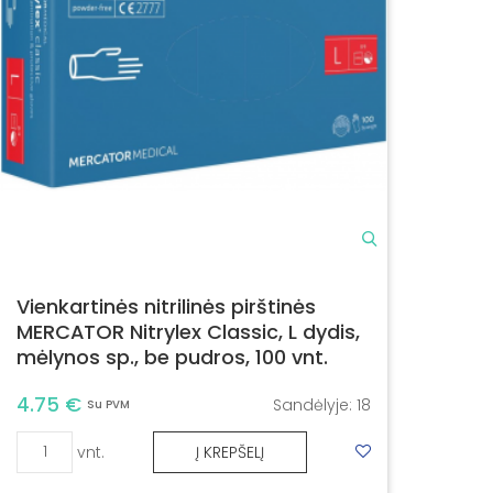
Vienkartinės nitrilinės pirštinės
MERCATOR Nitrylex Classic, L dydis,
mėlynos sp., be pudros, 100 vnt.
4.75 €
Sandėlyje:
18
Su PVM
vnt.
Į KREPŠELĮ