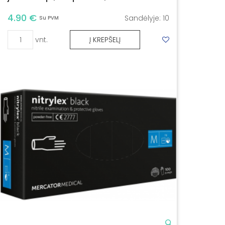
4.90 €
Sandėlyje:
10
Su PVM
vnt.
Į KREPŠELĮ