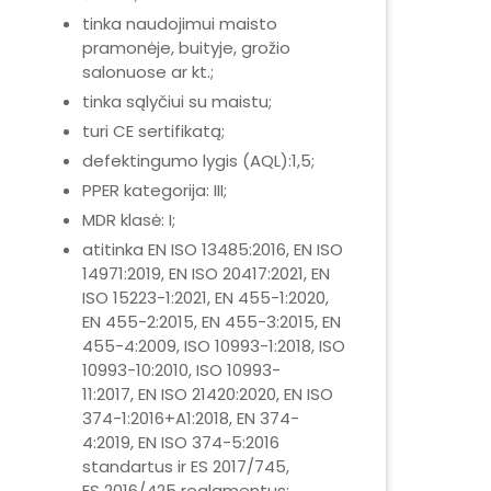
tinka naudojimui maisto
pramonėje, buityje, grožio
salonuose ar kt.;
tinka sąlyčiui su maistu;
turi CE sertifikatą;
defektingumo lygis (AQL):1,5;
PPER kategorija: III;
MDR klasė: I;
atitinka EN ISO 13485:2016, EN ISO
14971:2019, EN ISO 20417:2021, EN
ISO 15223-1:2021, EN 455-1:2020,
EN 455-2:2015, EN 455-3:2015, EN
455-4:2009, ISO 10993-1:2018, ISO
10993-10:2010, ISO 10993-
11:2017, EN ISO 21420:2020, EN ISO
374-1:2016+A1:2018, EN 374-
4:2019, EN ISO 374-5:2016
standartus ir ES 2017/745,
ES 2016/425 reglamentus;