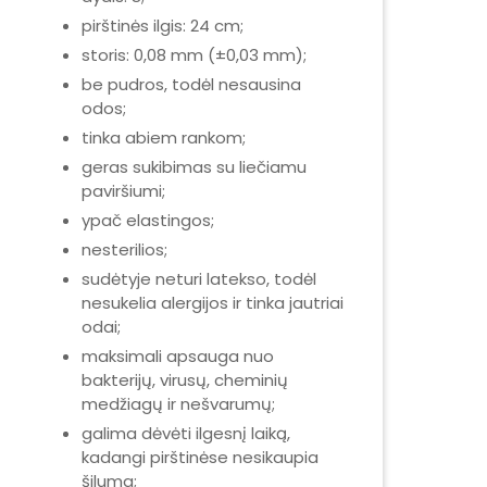
pirštinės ilgis: 24 cm;
storis: 0,08 mm (±0,03 mm);
be pudros, todėl nesausina
odos;
tinka abiem rankom;
geras sukibimas su liečiamu
paviršiumi;
ypač elastingos;
nesterilios;
sudėtyje neturi latekso, todėl
nesukelia alergijos ir tinka jautriai
odai;
maksimali apsauga nuo
bakterijų, virusų, cheminių
medžiagų ir nešvarumų;
galima dėvėti ilgesnį laiką,
kadangi pirštinėse nesikaupia
šiluma;