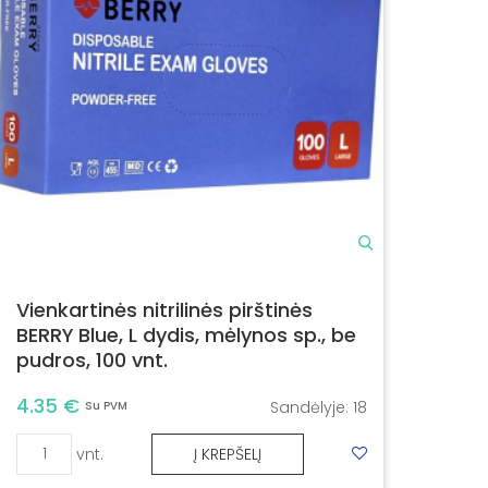
Vienkartinės nitrilinės pirštinės
BERRY Blue, L dydis, mėlynos sp., be
pudros, 100 vnt.
4.35 €
Sandėlyje:
18
Su PVM
vnt.
Į KREPŠELĮ