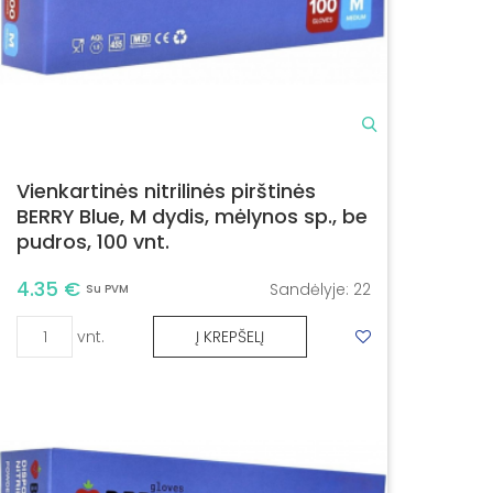
Vienkartinės nitrilinės pirštinės
BERRY Blue, M dydis, mėlynos sp., be
pudros, 100 vnt.
4.35 €
Sandėlyje:
22
Su PVM
vnt.
Į KREPŠELĮ