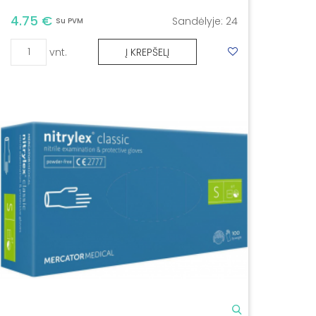
4.75 €
Sandėlyje:
24
Su PVM
vnt.
Į KREPŠELĮ