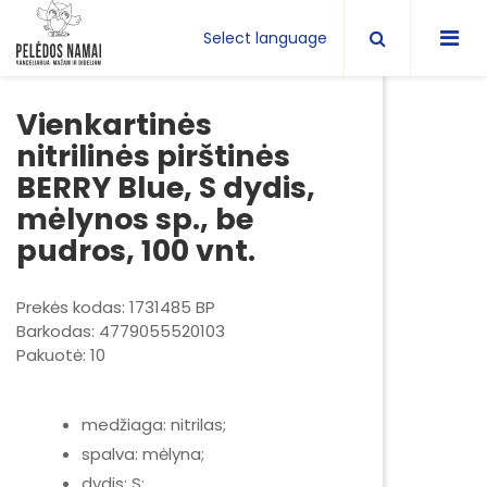
Select language
Vienkartinės
nitrilinės pirštinės
BERRY Blue, S dydis,
mėlynos sp., be
pudros, 100 vnt.
Prekės kodas: 1731485 BP
Barkodas: 4779055520103
Pakuotė: 10
medžiaga: nitrilas;
spalva: mėlyna;
dydis: S;