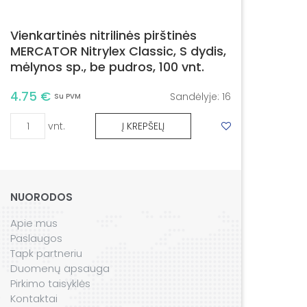
Vienkartinės nitrilinės pirštinės
MERCATOR Nitrylex Classic, S dydis,
mėlynos sp., be pudros, 100 vnt.
4.75 €
Sandėlyje:
16
Su PVM
vnt.
Į KREPŠELĮ
NUORODOS
Apie mus
Paslaugos
Tapk partneriu
Duomenų apsauga
Pirkimo taisyklės
Kontaktai