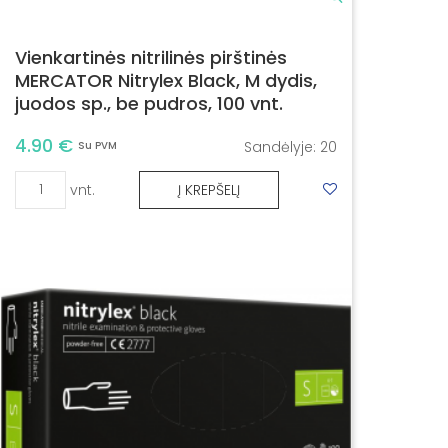
Vienkartinės nitrilinės pirštinės
MERCATOR Nitrylex Black, M dydis,
juodos sp., be pudros, 100 vnt.
4.90 €
Sandėlyje:
20
Su PVM
vnt.
Į KREPŠELĮ