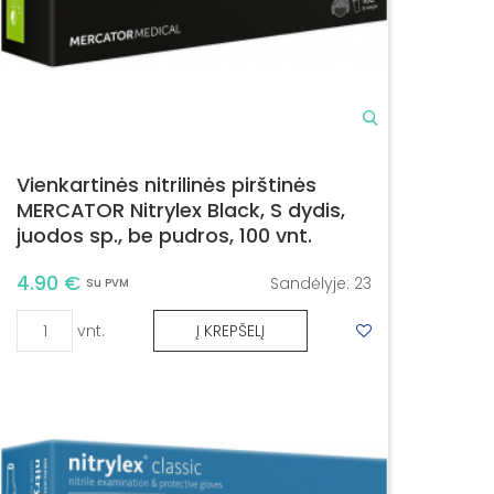
Vienkartinės nitrilinės pirštinės
MERCATOR Nitrylex Black, S dydis,
juodos sp., be pudros, 100 vnt.
4.90 €
Sandėlyje:
23
Su PVM
vnt.
Į KREPŠELĮ