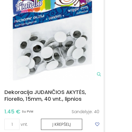
Dekoracija JUDANČIOS AKYTĖS,
Fiorello, 15mm, 40 vnt., lipnios
1.45 €
Sandėlyje:
40
Su PVM
vnt.
Į KREPŠELĮ