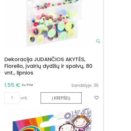
Dekoracija JUDANČIOS AKYTĖS,
Fiorello, įvairių dydžių ir spalvų, 80
vnt., lipnios
1.55 €
Sandėlyje:
39
Su PVM
vnt.
Į KREPŠELĮ