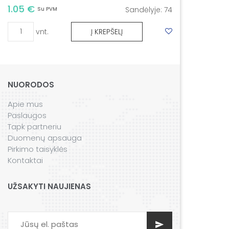
1.05 €
Sandėlyje:
74
Su PVM
vnt.
Į KREPŠELĮ
NUORODOS
Apie mus
Paslaugos
Tapk partneriu
Duomenų apsauga
Pirkimo taisyklės
Kontaktai
UŽSAKYTI NAUJIENAS