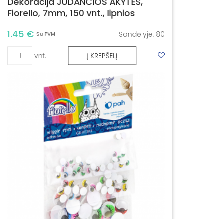
Dekoracija JUDANČIOS AKYTĖS,
Fiorello, 7mm, 150 vnt., lipnios
1.45 €
Sandėlyje:
80
Su PVM
vnt.
Į KREPŠELĮ