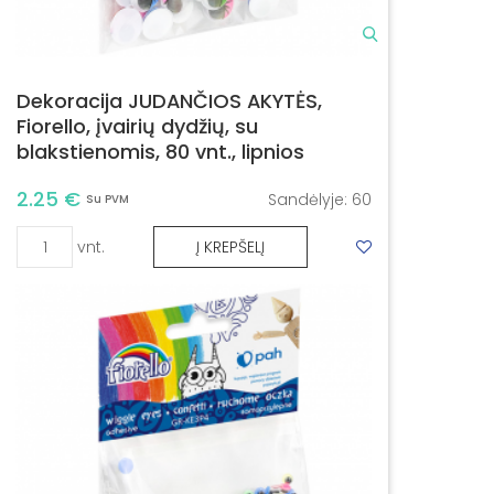
Dekoracija JUDANČIOS AKYTĖS,
Fiorello, įvairių dydžių, su
blakstienomis, 80 vnt., lipnios
2.25 €
Sandėlyje:
60
Su PVM
vnt.
Į KREPŠELĮ