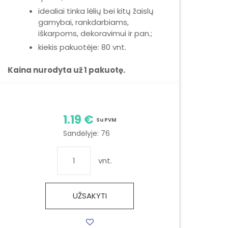
idealiai tinka lėlių bei kitų žaislų
gamybai, rankdarbiams,
iškarpoms, dekoravimui ir pan.;
kiekis pakuotėje: 80 vnt.
Kaina nurodyta už 1 pakuotę.
1.19 €
Su PVM
Sandėlyje:
76
vnt.
UŽSAKYTI