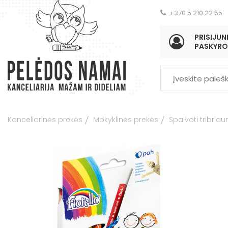
+370 5 210 22 55
PRISIJUNK
PASKYRO
Kanceliarinės prekės
Mokyklinės prekės
Spalvoti tribriau