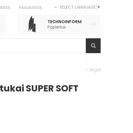
SELECT LANGUAGE
▼
REKĖS
PASLAUGOS
TECHNOINFORM
Popierius
Atgal
eštukai SUPER SOFT