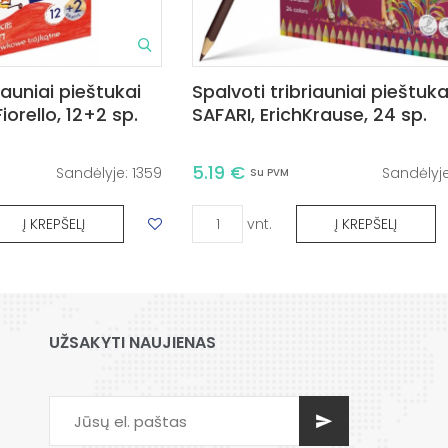
iauniai pieštukai
Spalvoti tribriauniai pieštuka
orello, 12+2 sp.
SAFARI, ErichKrause, 24 sp.
5.19 €
Sandėlyje:
1359
Sandėlyj
Su PVM
vnt.
Į KREPŠELĮ
Į KREPŠELĮ
UŽSAKYTI NAUJIENAS