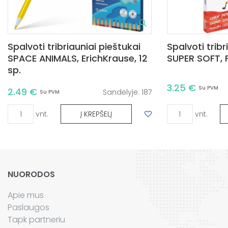
Spalvoti tribriauniai pieštukai
Spalvoti tribr
SPACE ANIMALS, ErichKrause, 12
SUPER SOFT, Fi
sp.
3.25 €
Su PVM
2.49 €
Sandėlyje:
187
Su PVM
vnt.
vnt.
Į KREPŠELĮ
NUORODOS
Apie mus
Paslaugos
Tapk partneriu