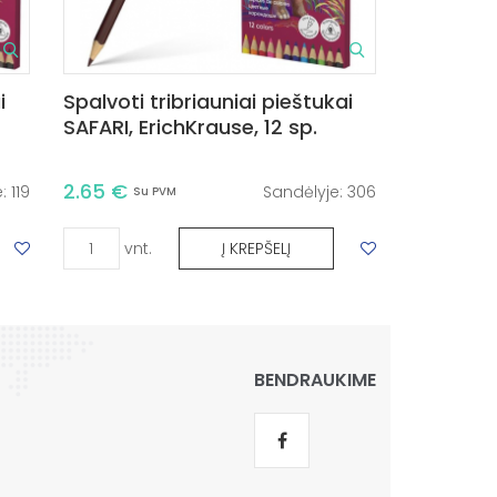
i
Spalvoti tribriauniai pieštukai
SAFARI, ErichKrause, 12 sp.
2.65 €
e:
119
Sandėlyje:
306
Su PVM
vnt.
Į KREPŠELĮ
BENDRAUKIME