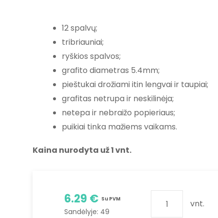
12 spalvų;
tribriauniai;
ryškios spalvos;
grafito diametras 5.4mm;
pieštukai drožiami itin lengvai ir taupiai;
grafitas netrupa ir neskilinėja;
netepa ir nebraižo popieriaus;
puikiai tinka mažiems vaikams.
Kaina nurodyta už 1 vnt.
6.29 €
Su PVM
vnt.
Sandėlyje:
49