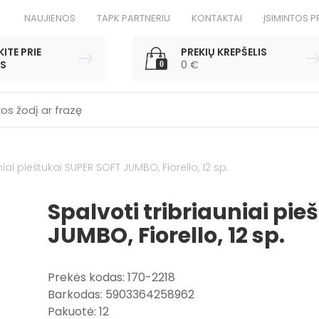
NAUJIENOS
TAPK PARTNERIU
KONTAKTAI
ĮSIMINTOS P
ITE PRIE
PREKIŲ KREPŠELIS
S
0
€
0
niai pieštukai SUPER SOFT JUMBO, Fiorello, 12 sp.
Spalvoti tribriauniai pi
JUMBO, Fiorello, 12 sp.
Prekės kodas: 170-2218
Barkodas: 5903364258962
Pakuotė: 12