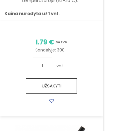
temperatūroje (iki -20⁰C).
Kaina nurodyta už 1 vnt.
1.79 €
Su PVM
Sandėlyje:
300
vnt.
UŽSAKYTI