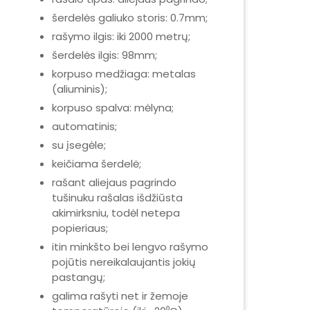
šerdelės galiuko storis: 0.7mm;
rašymo ilgis: iki 2000 metrų;
šerdelės ilgis: 98mm;
korpuso medžiaga: metalas
(aliuminis);
korpuso spalva: mėlyna;
automatinis;
su įsegėle;
keičiama šerdelė;
rašant aliejaus pagrindo
tušinuku rašalas išdžiūsta
akimirksniu, todėl netepa
popieriaus;
itin minkšto bei lengvo rašymo
pojūtis nereikalaujantis jokių
pastangų;
galima rašyti net ir žemoje