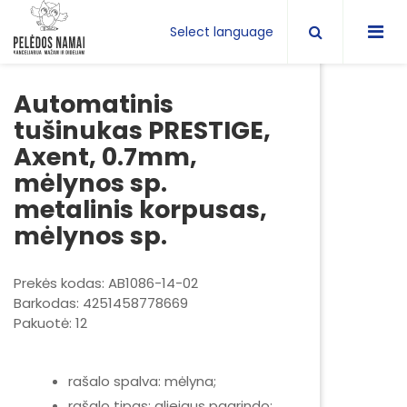
Select language
Automatinis
tušinukas PRESTIGE,
Axent, 0.7mm,
mėlynos sp.
metalinis korpusas,
mėlynos sp.
Prekės kodas: AB1086-14-02
Barkodas: 4251458778669
Pakuotė: 12
rašalo spalva: mėlyna;
rašalo tipas: aliejaus pagrindo;