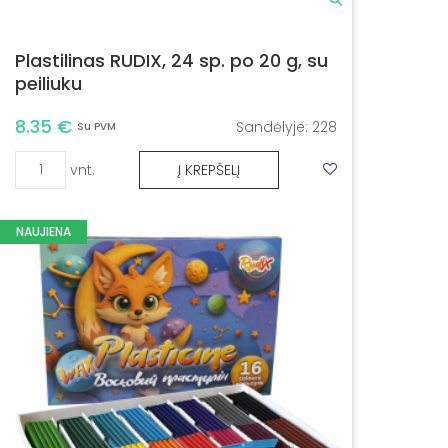
Plastilinas RUDIX, 24 sp. po 20 g, su
peiliuku
8.35 €
Sandėlyje:
228
Su PVM
vnt.
Į KREPŠELĮ
NAUJIENA