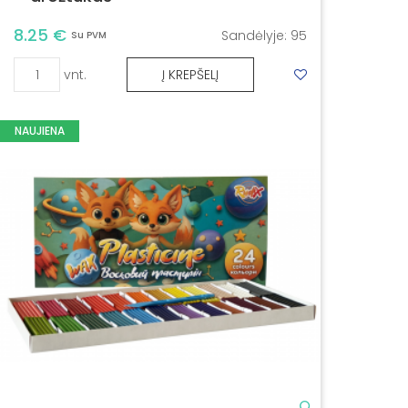
8.25 €
Sandėlyje:
95
Su PVM
vnt.
Į KREPŠELĮ
NAUJIENA