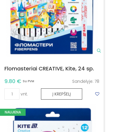
Flomasteriai CREATIVE, Kite, 24 sp.
9.80 €
Sandėlyje:
78
Su PVM
vnt.
Į KREPŠELĮ
NAUJIENA