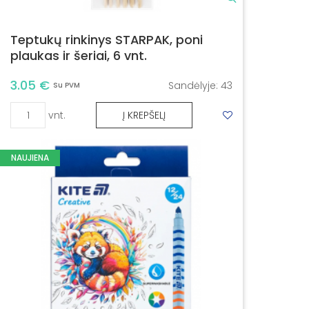
Teptukų rinkinys STARPAK, poni
plaukas ir šeriai, 6 vnt.
3.05 €
Sandėlyje:
43
Su PVM
vnt.
Į KREPŠELĮ
NAUJIENA