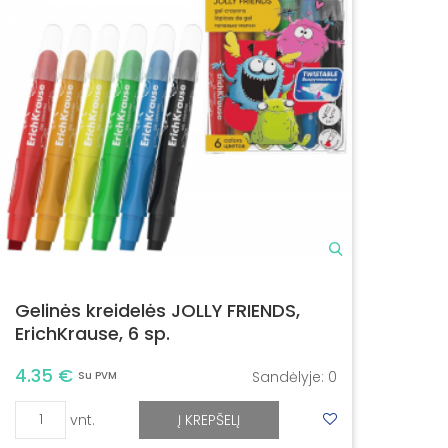
Gelinės kreidelės JOLLY FRIENDS,
ErichKrause, 6 sp.
4.35 €
Sandėlyje:
0
Su PVM
vnt.
Į KREPŠELĮ