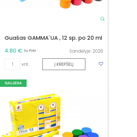
Guašas GAMMA`UA , 12 sp. po 20 ml
4.80 €
Sandėlyje:
2026
Su PVM
vnt.
Į KREPŠELĮ
NAUJIENA