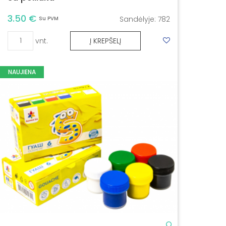
3.50 €
Sandėlyje:
782
Su PVM
vnt.
Į KREPŠELĮ
NAUJIENA