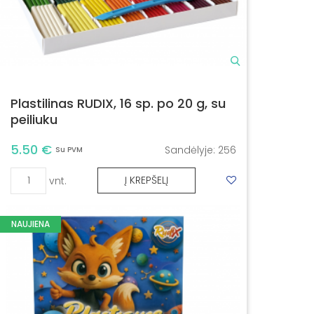
Plastilinas RUDIX, 16 sp. po 20 g, su
peiliuku
5.50 €
Sandėlyje:
256
Su PVM
vnt.
Į KREPŠELĮ
NAUJIENA