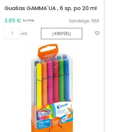
Guašas GAMMA`UA , 6 sp. po 20 ml
3.85 €
Sandėlyje:
666
Su PVM
vnt.
Į KREPŠELĮ