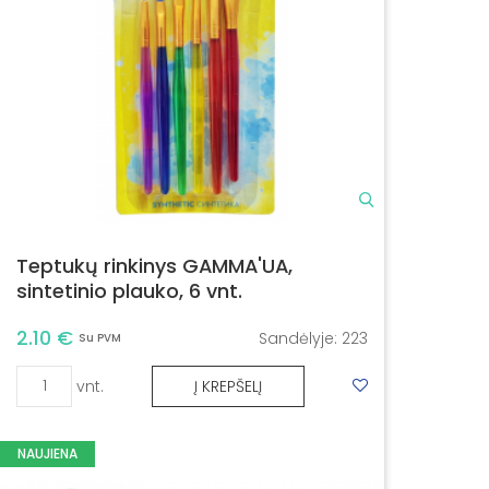
Teptukų rinkinys GAMMA'UA,
sintetinio plauko, 6 vnt.
2.10 €
Sandėlyje:
223
Su PVM
vnt.
Į KREPŠELĮ
NAUJIENA