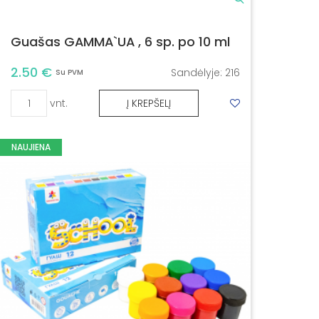
Guašas GAMMA`UA , 6 sp. po 10 ml
2.50 €
Sandėlyje:
216
Su PVM
vnt.
Į KREPŠELĮ
NAUJIENA