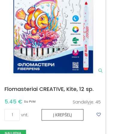
Flomasteriai CREATIVE, Kite, 12 sp.
5.45 €
Sandėlyje:
45
Su PVM
vnt.
Į KREPŠELĮ
NAUJIENA