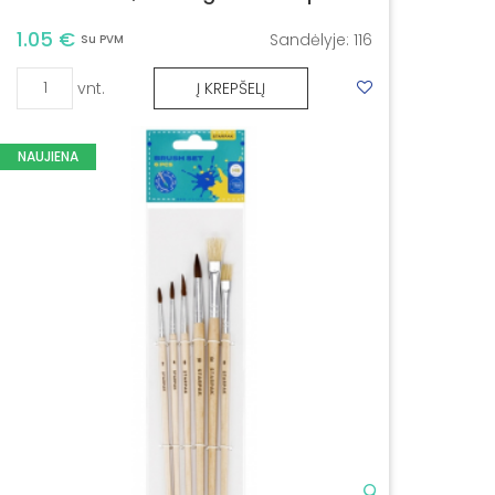
1.05 €
Sandėlyje:
116
Su PVM
vnt.
Į KREPŠELĮ
NAUJIENA