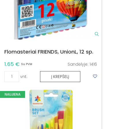
Flomasteriai FRIENDS, UnionL, 12 sp.
1.65 €
Sandėlyje:
1416
Su PVM
vnt.
Į KREPŠELĮ
NAUJIENA