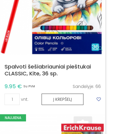
Spalvoti šešiabriauniai pieštukai
CLASSIC, Kite, 36 sp.
9.95 €
Sandėlyje:
66
Su PVM
vnt.
Į KREPŠELĮ
NAUJIENA