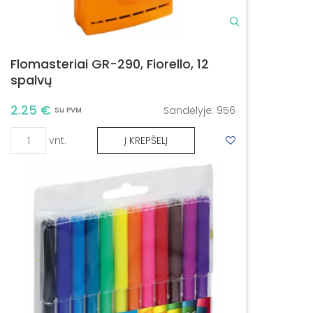
Flomasteriai GR-290, Fiorello, 12
spalvų
2.25 €
Sandėlyje:
956
Su PVM
vnt.
Į KREPŠELĮ