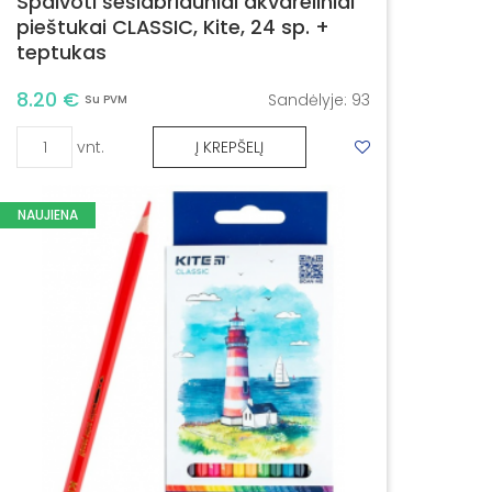
Spalvoti šešiabriauniai akvareliniai
pieštukai CLASSIC, Kite, 24 sp. +
teptukas
8.20 €
Sandėlyje:
93
Su PVM
vnt.
Į KREPŠELĮ
NAUJIENA