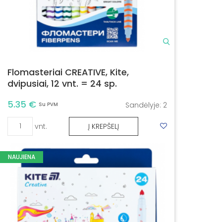
Flomasteriai CREATIVE, Kite,
dvipusiai, 12 vnt. = 24 sp.
5.35 €
Sandėlyje:
2
Su PVM
vnt.
Į KREPŠELĮ
NAUJIENA