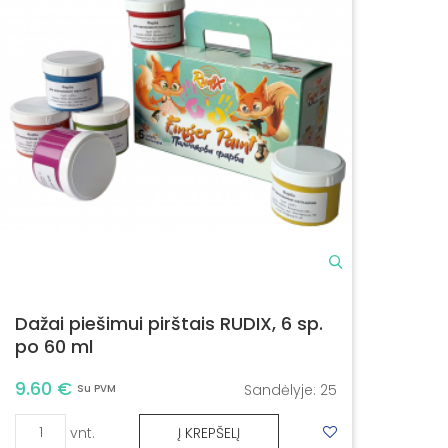
Dažai piešimui pirštais RUDIX, 6 sp.
po 60 ml
9.60 €
Sandėlyje:
25
Su PVM
vnt.
Į KREPŠELĮ