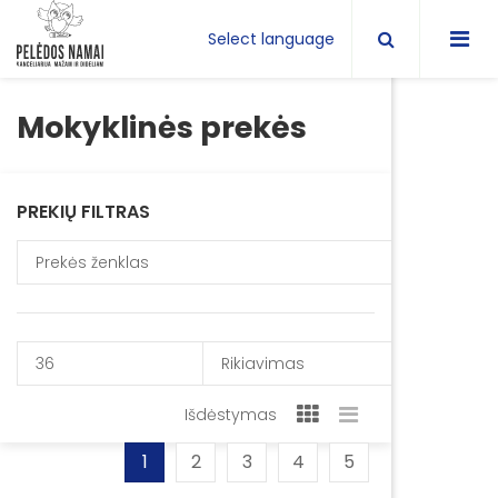
Select language
Mokyklinės prekės
PREKIŲ FILTRAS
Prekės ženklas
36
Rikiavimas
Išdėstymas
1
2
3
4
5