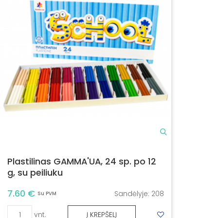
Plastilinas GAMMA'UA, 24 sp. po 12
g, su peiliuku
7.60 €
Sandėlyje:
208
Su PVM
vnt.
Į KREPŠELĮ