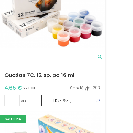
Guašas 7C, 12 sp. po 16 ml
4.65 €
Sandėlyje:
293
Su PVM
vnt.
Į KREPŠELĮ
NAUJIENA