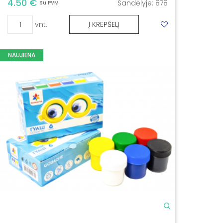
4.50 €
Sandėlyje:
878
Su PVM
vnt.
Į KREPŠELĮ
NAUJIENA