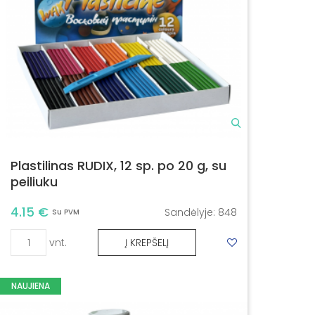
Plastilinas RUDIX, 12 sp. po 20 g, su
peiliuku
4.15 €
Sandėlyje:
848
Su PVM
vnt.
Į KREPŠELĮ
NAUJIENA