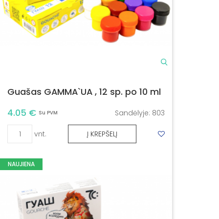
Guašas GAMMA`UA , 12 sp. po 10 ml
4.05 €
Sandėlyje:
803
Su PVM
vnt.
Į KREPŠELĮ
NAUJIENA