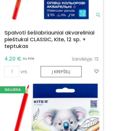
Spalvoti šešiabriauniai akvareliniai
pieštukai CLASSIC, Kite, 12 sp. +
teptukas
4.20 €
Sandėlyje:
72
Su PVM
vnt.
Į KREPŠELĮ
NAUJIENA