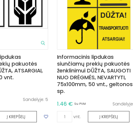
lipdukas
Informacinis lipdukas
ekių pakuotės
siunčiamų prekių pakuotės
ŪŽTA, ATSARGIAI,
ženklinimui DŪŽTA, SAUGOTI
 vnt.
NUO DRĖGMĖS, NEVARTYTI,
75x100mm, 50 vnt., geltonos
sp.
Sandėlyje:
5
1.46 €
Sandėlyje
Su PVM
vnt.
Į KREPŠELĮ
Į KREPŠELĮ