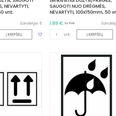
DŪŽTA, SAUGOTI
ženklinimui DŪŽTA/FRAGILE,
, NEVARTYTI,
SAUGOTI NUO DRĖGMĖS,
0 vnt.
NEVARTYTI, 100x150mm, 50 vn
1.89 €
Sandėlyje:
6
Sandėly
Su PVM
vnt.
Į KREPŠELĮ
Į KREPŠELĮ