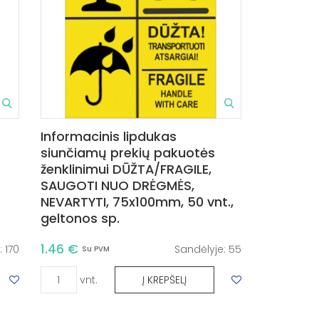
Informacinis lipdukas
siunčiamų prekių pakuotės
ženklinimui DŪŽTA/FRAGILE,
SAUGOTI NUO DRĖGMĖS,
NEVARTYTI, 75x100mm, 50 vnt.,
geltonos sp.
1.46 €
:
170
Sandėlyje:
55
Su PVM
vnt.
Į KREPŠELĮ