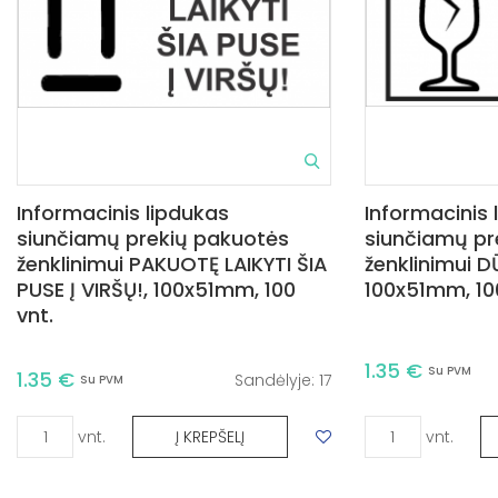
Informacinis lipdukas
Informacinis 
siunčiamų prekių pakuotės
siunčiamų pr
ženklinimui PAKUOTĘ LAIKYTI ŠIA
ženklinimui D
PUSE Į VIRŠŲ!, 100x51mm, 100
100x51mm, 100
vnt.
1.35 €
Su PVM
1.35 €
Sandėlyje:
17
Su PVM
vnt.
vnt.
Į KREPŠELĮ