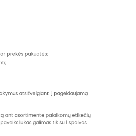
ės ar prekės pakuotės;
ti;
žsakymus atsižvelgiant į pageidaujamą
ką ant asortimente palaikomų etikečių
paveiksliukas galimas tik su 1 spalvos