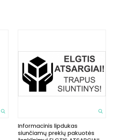
Informacinis lipdukas
siunčiamų prekių pakuotės