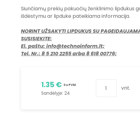
Siunčiamų prekių pakuočių ženklinimo lipdukus gal
išdėstymu ar lipduke pateikiama informacija.
NORINT UŽSAKYTI LIPDUKUS SU PAGEIDAUJAMA
SUSISIEKITE:
El. paštu: info@technoinform.lt;
Tel. Nr.: 8 5 210 2255 arba 8 618 00776;
1.35 €
Su PVM
vnt.
Sandėlyje:
24