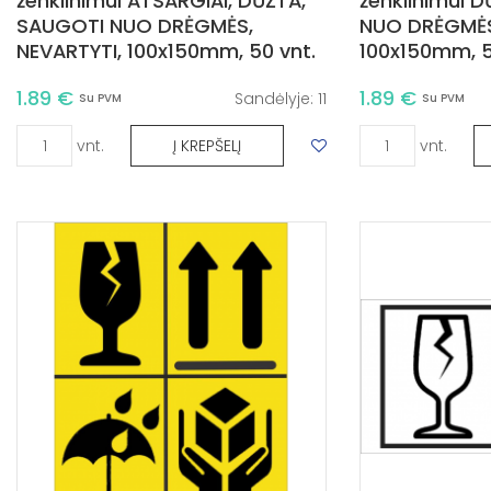
ženklinimui ATSARGIAI, DŪŽTA,
ženklinimui 
SAUGOTI NUO DRĖGMĖS,
NUO DRĖGMĖS
NEVARTYTI, 100x150mm, 50 vnt.
100x150mm, 5
1.89 €
1.89 €
Sandėlyje:
11
Su PVM
Su PVM
vnt.
vnt.
Į KREPŠELĮ