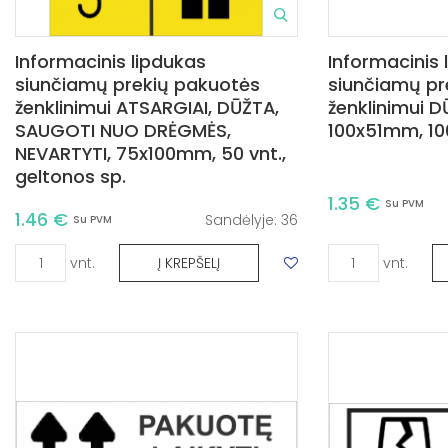
Informacinis lipdukas
Informacinis 
siunčiamų prekių pakuotės
siunčiamų pr
ženklinimui ATSARGIAI, DŪŽTA,
ženklinimui D
SAUGOTI NUO DRĖGMĖS,
100x51mm, 100
NEVARTYTI, 75x100mm, 50 vnt.,
geltonos sp.
1.35 €
Su PVM
1.46 €
Sandėlyje:
36
Su PVM
vnt.
vnt.
Į KREPŠELĮ