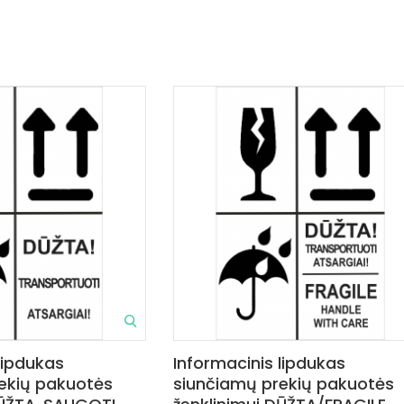
lipdukas
Informacinis lipdukas
ekių pakuotės
siunčiamų prekių pakuotės