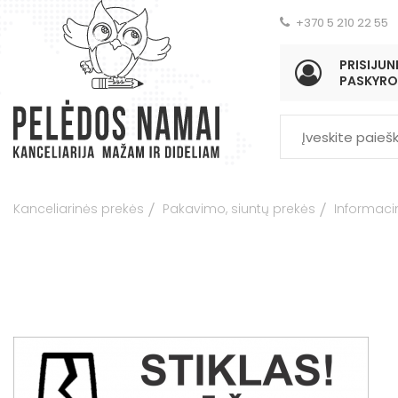
+370 5 210 22 55
PRISIJUNK
PASKYRO
Kanceliarinės prekės
Pakavimo, siuntų prekės
Informacin