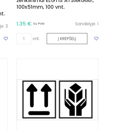
ženklinimui ELGTIS ATSARGIAI!,
100x51mm, 100 vnt.
t.
1.35 €
Sandėlyje:
1
Su PVM
je:
3
vnt.
Į KREPŠELĮ