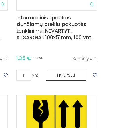
Informacinis lipdukas
siunčiamų prekių pakuotės
ženklinimui NEVARTYTI,
.
ATSARGIAI, 100x51mm, 100 vnt.
1.35 €
e:
12
Sandėlyje:
4
Su PVM
vnt.
Į KREPŠELĮ