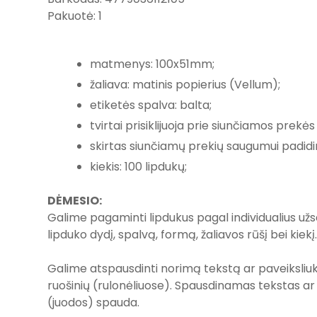
Pakuotė: 1
matmenys: 100x51mm;
žaliava: matinis popierius (Vellum);
etiketės spalva: balta;
tvirtai prisiklijuoja prie siunčiamos prek
skirtas siunčiamų prekių saugumui padidin
kiekis: 100 lipdukų;
DĖMESIO:
Galime pagaminti lipdukus pagal individualius u
lipduko dydį, spalvą, formą, žaliavos rūšį bei kiekį.
Galime atspausdinti norimą tekstą ar paveiksliu
ruošinių (rulonėliuose). Spausdinamas tekstas ar 
(juodos) spauda.