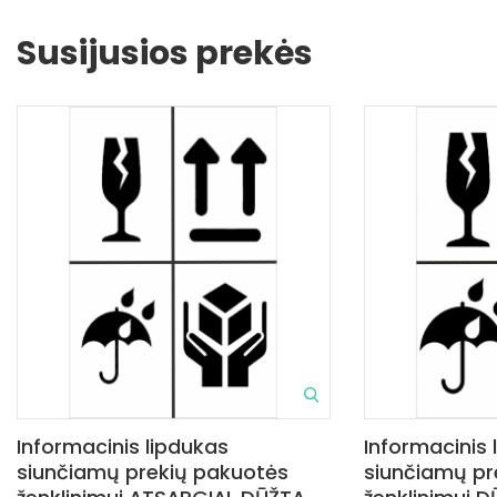
Susijusios prekės
Informacinis lipdukas
Informacinis 
siunčiamų prekių pakuotės
siunčiamų pr