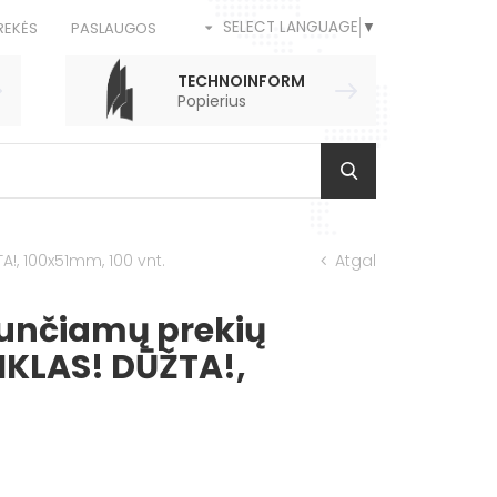
SELECT LANGUAGE
▼
REKĖS
PASLAUGOS
TECHNOINFORM
Popierius
A!, 100x51mm, 100 vnt.
Atgal
iunčiamų prekių
IKLAS! DŪŽTA!,