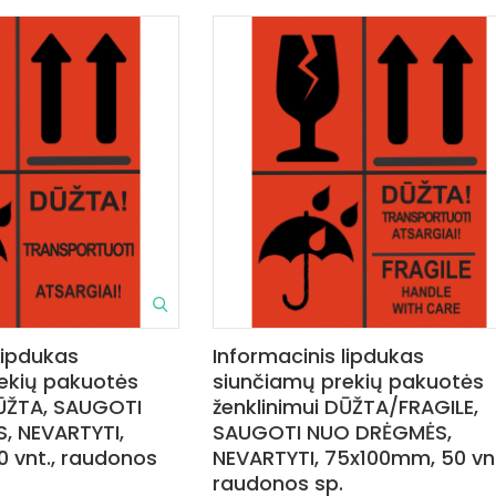
lipdukas
Informacinis lipdukas
ekių pakuotės
siunčiamų prekių pakuotės
DŪŽTA, SAUGOTI
ženklinimui DŪŽTA/FRAGILE,
, NEVARTYTI,
SAUGOTI NUO DRĖGMĖS,
 vnt., raudonos
NEVARTYTI, 75x100mm, 50 vnt
raudonos sp.