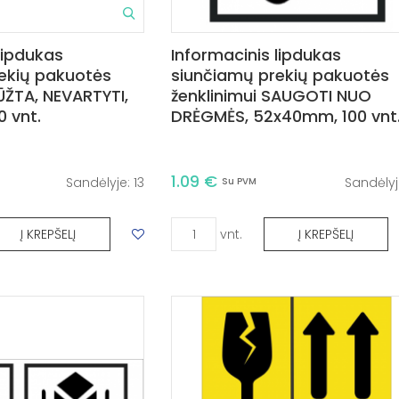
lipdukas
Informacinis lipdukas
ekių pakuotės
siunčiamų prekių pakuotės
ŪŽTA, NEVARTYTI,
ženklinimui SAUGOTI NUO
 vnt.
DRĖGMĖS, 52x40mm, 100 vnt
1.09 €
Sandėlyje:
13
Sandėlyj
Su PVM
vnt.
Į KREPŠELĮ
Į KREPŠELĮ