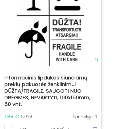
Informacinis lipdukas siunčiamų
prekių pakuotės ženklinimui
DŪŽTA/FRAGILE, SAUGOTI NUO
DRĖGMĖS, NEVARTYTI, 100x150mm,
50 vnt.
1.89 €
Sandėlyje:
3
Su PVM