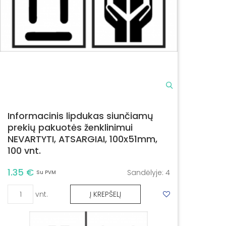
Informacinis lipdukas siunčiamų
prekių pakuotės ženklinimui
NEVARTYTI, ATSARGIAI, 100x51mm,
100 vnt.
1.35 €
Sandėlyje:
4
Su PVM
vnt.
Į KREPŠELĮ