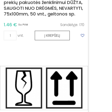
prekių pakuotės ženklinimui DŪŽTA,
SAUGOTI NUO DRĖGMĖS, NEVARTYTI,
75x100mm, 50 vnt., geltonos sp.
1.46 €
Sandėlyje:
170
Su PVM
vnt.
Į KREPŠELĮ