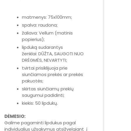
matmenys: 75x100mm;
spalva: raudona;
žaliava: Vellum (matinis
popierius);
lipduką sudarantys
ženklai: DŪŽTA, SAUGOTI NUO
DRĖGMĖS, NEVARTYTI;
tvirtai prisiklijuoja prie
siunčiamos prekės ar prekės
pakuotės;
skirtas siunčiamų prekių
saugumui padidinti;
kiekis: 50 lipdukų.
DĖMESIO:
Galime pagaminti lipdukus pagal
individualius užsakymus atsižvelgiant į