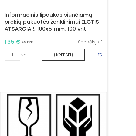
Informacinis lipdukas siunčiamų
prekių pakuotės ženklinimui ELGTIS
ATSARGIAI!, 100x51mm, 100 vnt.
1.35 €
Sandėlyje:
1
Su PVM
vnt.
Į KREPŠELĮ