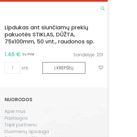
Lipdukas ant siunčiamų prekių
pakuotės STIKLAS, DŪŽTA,
75x100mm, 50 vnt., raudonos sp.
1.46 €
Sandėlyje:
201
Su PVM
vnt.
Į KREPŠELĮ
NUORODOS
Apie mus
Paslaugos
Tapk partneriu
Duomenų apsauga