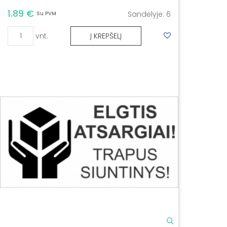
1.89 €
Sandėlyje:
6
Su PVM
vnt.
Į KREPŠELĮ