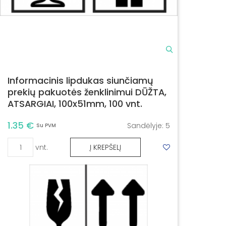
Informacinis lipdukas siunčiamų
prekių pakuotės ženklinimui DŪŽTA,
ATSARGIAI, 100x51mm, 100 vnt.
1.35 €
Sandėlyje:
5
Su PVM
vnt.
Į KREPŠELĮ