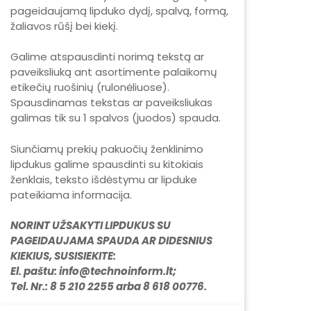
pageidaujamą lipduko dydį, spalvą, formą,
žaliavos rūšį bei kiekį.
Galime atspausdinti norimą tekstą ar
paveiksliuką ant asortimente palaikomų
etikečių ruošinių (rulonėliuose).
Spausdinamas tekstas ar paveiksliukas
galimas tik su 1 spalvos (juodos) spauda.
Siunčiamų prekių pakuočių ženklinimo
lipdukus galime spausdinti su kitokiais
ženklais, teksto išdėstymu ar lipduke
pateikiama informacija.
NORINT UŽSAKYTI LIPDUKUS SU
PAGEIDAUJAMA SPAUDA AR DIDESNIUS
KIEKIUS, SUSISIEKITE:
El. paštu: info@technoinform.lt;
Tel. Nr.: 8 5 210 2255 arba 8 618 00776.