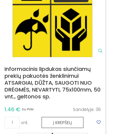
Informacinis lipdukas siunčiamų
prekių pakuotės ženklinimui
ATSARGIAI, DŪŽTA, SAUGOTI NUO
DRĖGMĖS, NEVARTYTI, 75x100mm, 50
vnt., geltonos sp.
1.46 €
Sandėlyje:
36
Su PVM
vnt.
Į KREPŠELĮ