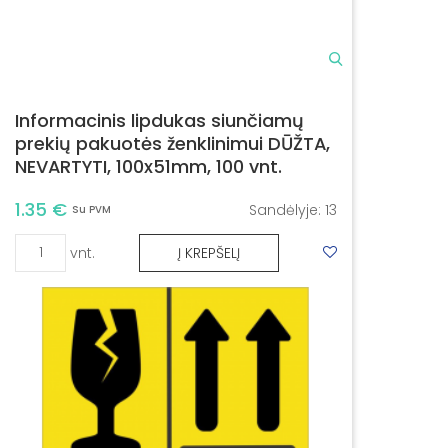
Informacinis lipdukas siunčiamų
prekių pakuotės ženklinimui DŪŽTA,
NEVARTYTI, 100x51mm, 100 vnt.
1.35 €
Sandėlyje:
13
Su PVM
vnt.
Į KREPŠELĮ