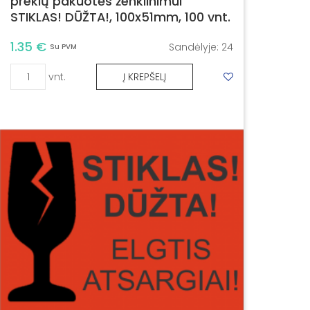
prekių pakuotės ženklinimui
STIKLAS! DŪŽTA!, 100x51mm, 100 vnt.
1.35 €
Sandėlyje:
24
Su PVM
vnt.
Į KREPŠELĮ