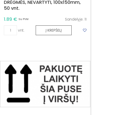
DRĖGMĖS, NEVARTYTI, 100x150mm,
50 vnt.
1.89 €
Sandėlyje:
11
Su PVM
vnt.
Į KREPŠELĮ