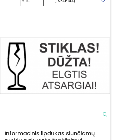
vnt.
Į KREPŠELĮ
Informacinis lipdukas siunčiamų