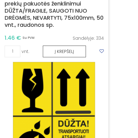
prekių pakuotės ženklinimui
DŪŽTA/FRAGILE, SAUGOTI NUO
DRĖGMĖS, NEVARTYTI, 75x100mm, 50
vnt., raudonos sp.
1.46 €
Sandėlyje:
334
Su PVM
vnt.
Į KREPŠELĮ