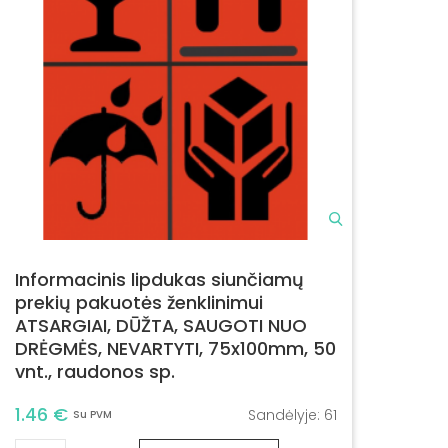
Informacinis lipdukas siunčiamų
prekių pakuotės ženklinimui
ATSARGIAI, DŪŽTA, SAUGOTI NUO
DRĖGMĖS, NEVARTYTI, 75x100mm, 50
vnt., raudonos sp.
1.46 €
Sandėlyje:
61
Su PVM