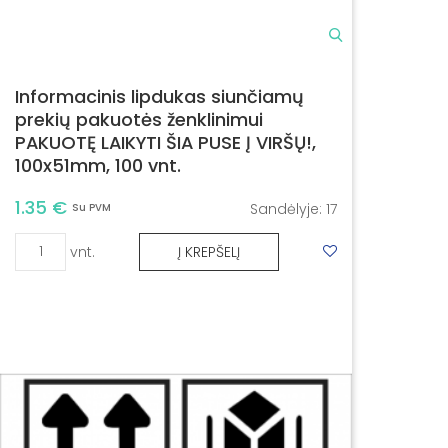
Informacinis lipdukas siunčiamų
prekių pakuotės ženklinimui
PAKUOTĘ LAIKYTI ŠIA PUSE Į VIRŠŲ!,
100x51mm, 100 vnt.
1.35 €
Sandėlyje:
17
Su PVM
vnt.
Į KREPŠELĮ