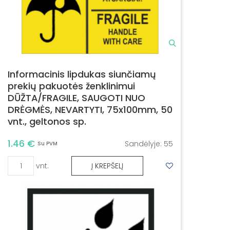
Informacinis lipdukas siunčiamų
prekių pakuotės ženklinimui
DŪŽTA/FRAGILE, SAUGOTI NUO
DRĖGMĖS, NEVARTYTI, 75x100mm, 50
vnt., geltonos sp.
1.46 €
Sandėlyje:
55
Su PVM
vnt.
Į KREPŠELĮ