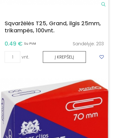
Sąvaržėlės T25, Grand, ilgis 25mm,
trikampės, 100vnt.
0.49 €
Sandėlyje:
203
Su PVM
vnt.
Į KREPŠELĮ