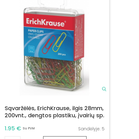
Sąvaržėlės, ErichKrause, ilgis 28mm,
200vnt., dengtos plastiku, įvairių sp.
1.95 €
Sandėlyje:
5
Su PVM