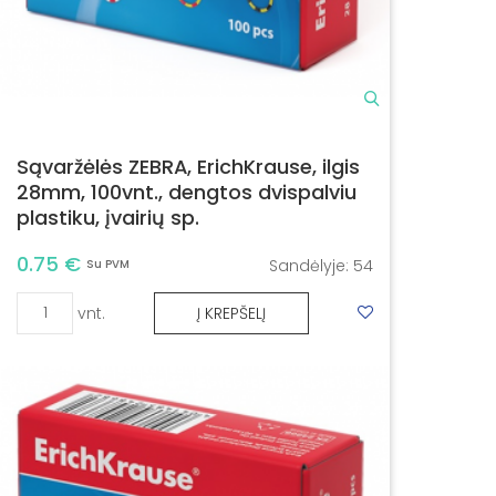
Sąvaržėlės ZEBRA, ErichKrause, ilgis
28mm, 100vnt., dengtos dvispalviu
plastiku, įvairių sp.
0.75 €
Sandėlyje:
54
Su PVM
vnt.
Į KREPŠELĮ