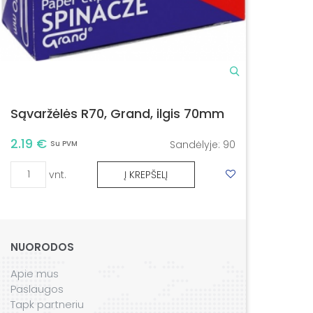
Sąvaržėlės R70, Grand, ilgis 70mm
2.19 €
Sandėlyje:
90
Su PVM
vnt.
Į KREPŠELĮ
NUORODOS
Apie mus
Paslaugos
Tapk partneriu