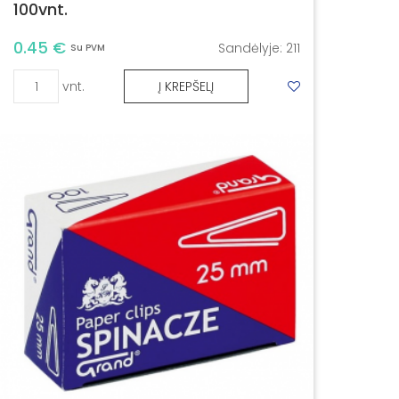
100vnt.
0.45 €
Sandėlyje:
211
Su PVM
vnt.
Į KREPŠELĮ