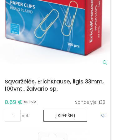
Sąvaržėlės, ErichKrause, ilgis 33mm,
100vnt., žalvario sp.
0.69 €
Sandėlyje:
138
Su PVM
vnt.
Į KREPŠELĮ