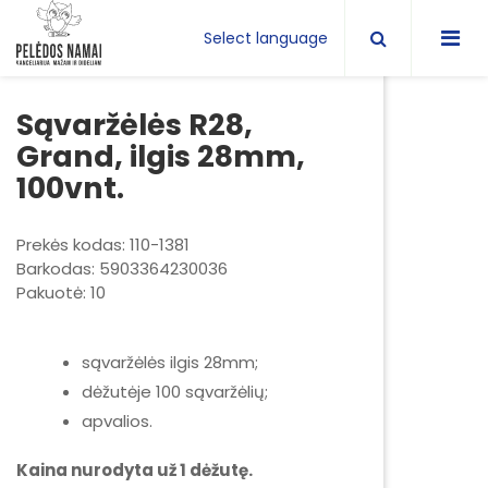
Select language
Sąvaržėlės R28,
Grand, ilgis 28mm,
100vnt.
Prekės kodas: 110-1381
Barkodas: 5903364230036
Pakuotė: 10
sąvaržėlės ilgis 28mm;
dėžutėje 100 sąvaržėlių;
apvalios.
Kaina nurodyta už 1 dėžutę.