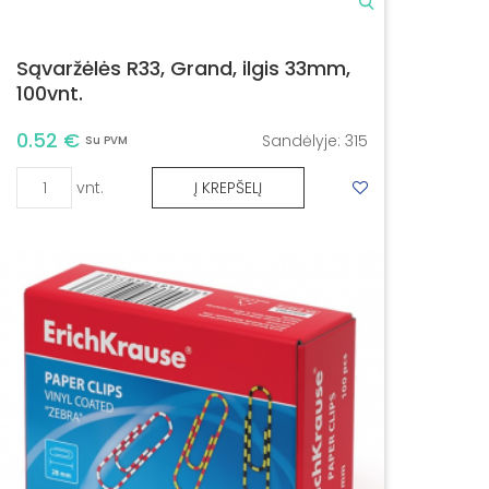
Sąvaržėlės R33, Grand, ilgis 33mm,
100vnt.
0.52 €
Sandėlyje:
315
Su PVM
vnt.
Į KREPŠELĮ