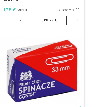
1.25 €
Sandėlyje:
831
Su PVM
vnt.
Į KREPŠELĮ