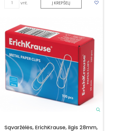
vnt.
Į KREPŠELĮ
Sąvaržėlės, ErichKrause, ilgis 28mm,