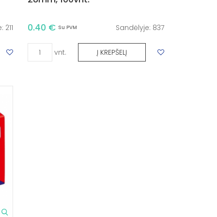
0.40 €
e:
211
Sandėlyje:
837
Su PVM
vnt.
Į KREPŠELĮ