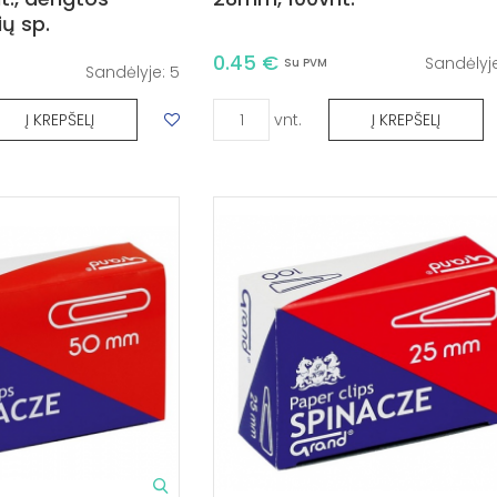
ių sp.
0.45 €
Sandėlyj
Su PVM
Sandėlyje:
5
vnt.
Į KREPŠELĮ
Į KREPŠELĮ