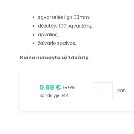
sąvaržėlės ilgis 33mm;
dėžutėje 100 sąvaržėlių;
apvalios;
žalvario spalvos.
Kaina nurodyta už 1 dėžutę.
0.69 €
Su PVM
vnt.
Sandėlyje:
144