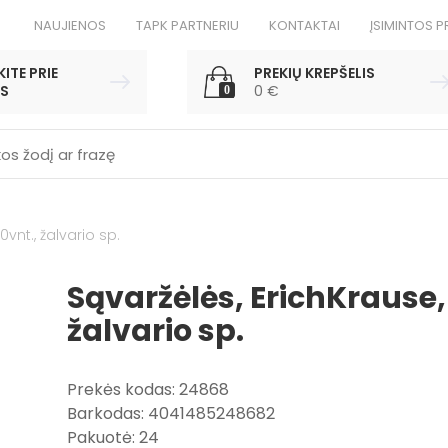
NAUJIENOS
TAPK PARTNERIU
KONTAKTAI
ĮSIMINTOS P
ITE PRIE
PREKIŲ KREPŠELIS
S
0
€
0
0vnt., žalvario sp.
Sąvaržėlės, ErichKrause,
žalvario sp.
Prekės kodas: 24868
Barkodas: 4041485248682
Pakuotė: 24