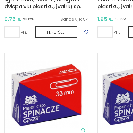
dvispalviu plastiku, įvairių sp.
plastiku, įvair
0.75 €
1.95 €
Sandėlyje:
54
Su PVM
Su PVM
vnt.
vnt.
Į KREPŠELĮ