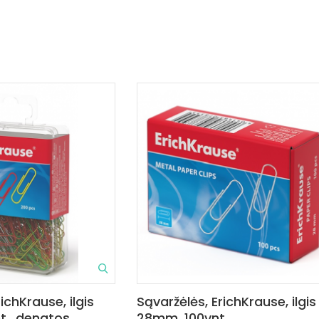
ichKrause, ilgis
Sąvaržėlės, ErichKrause, ilgis
., dengtos
28mm, 100vnt.