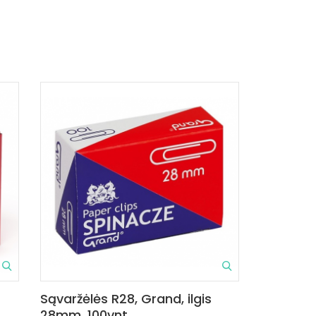
Sąvaržėlės R28, Grand, ilgis
28mm, 100vnt.