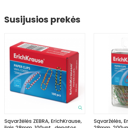
Susijusios prekės
Sąvaržėlės ZEBRA, ErichKrause,
Sąvaržėlės, Er
ilgis 28mm, 100vnt., dengtos
28mm, 200vnt