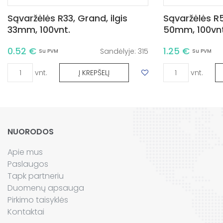
Sąvaržėlės R33, Grand, ilgis
Sąvaržėlės R5
33mm, 100vnt.
50mm, 100vnt
0.52 €
1.25 €
Sandėlyje:
315
Su PVM
Su PVM
vnt.
vnt.
Į KREPŠELĮ
NUORODOS
Apie mus
Paslaugos
Tapk partneriu
Duomenų apsauga
Pirkimo taisyklės
Kontaktai