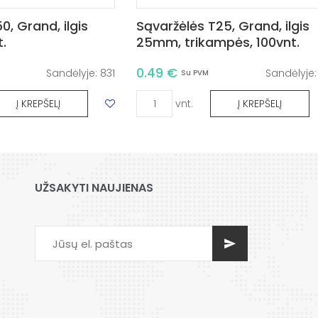
0, Grand, ilgis
Sąvaržėlės T25, Grand, ilgis
.
25mm, trikampės, 100vnt.
0.49 €
Sandėlyje:
831
Sandėlyje
Su PVM
vnt.
Į KREPŠELĮ
Į KREPŠELĮ
UŽSAKYTI NAUJIENAS