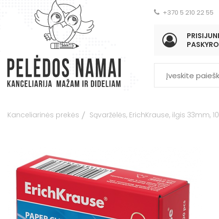
+370 5 210 22 55
PRISIJUNK
PASKYRO
Kanceliarinės prekės
Sąvaržėlės, ErichKrause, ilgis 33mm, 10