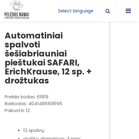
Select language
Automatiniai
spalvoti
šešiabriauniai
pieštukai SAFARI,
ErichKrause, 12 sp. +
drožtukas
Prekės kodas: 61819
Barkodas: 4041485618195
Pakuotė: 12
12 spalvų;
grafito diametras: 3 mm;