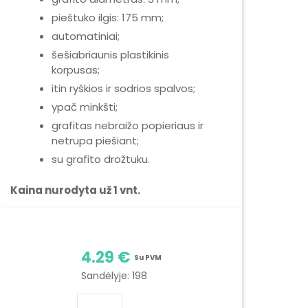
pieštuko ilgis: 175 mm;
automatiniai;
šešiabriaunis plastikinis
korpusas;
itin ryškios ir sodrios spalvos;
ypač minkšti;
grafitas nebraižo popieriaus ir
netrupa piešiant;
su grafito drožtuku.
Kaina nurodyta už 1 vnt.
4.29 €
Su PVM
Sandėlyje:
198