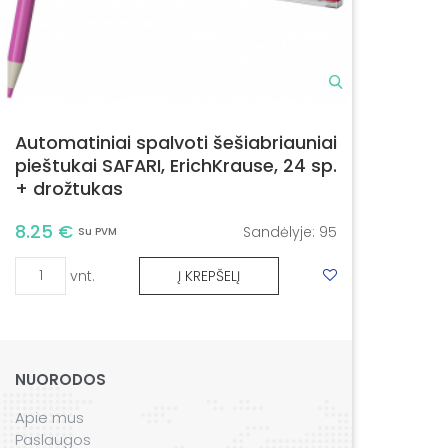
Automatiniai spalvoti šešiabriauniai
pieštukai SAFARI, ErichKrause, 24 sp.
+ drožtukas
8.25 €
Sandėlyje:
95
Su PVM
vnt.
Į KREPŠELĮ
NUORODOS
Apie mus
Paslaugos