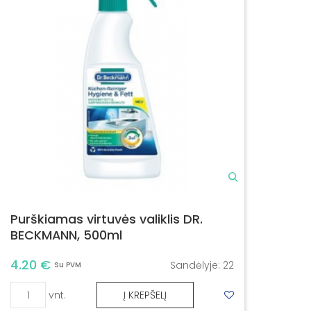
Purškiamas virtuvės valiklis DR.
BECKMANN, 500ml
4.20 €
Sandėlyje:
22
Su PVM
vnt.
Į KREPŠELĮ