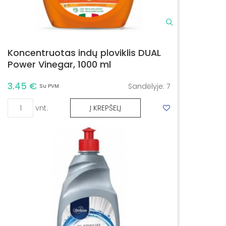
Koncentruotas indų ploviklis DUAL
Power Vinegar, 1000 ml
3.45 €
Sandėlyje:
7
Su PVM
vnt.
Į KREPŠELĮ