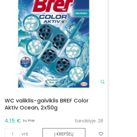
WC valiklis-gaiviklis BREF Color
Aktiv Ocean, 2x50g
4.15 €
Sandėlyje:
28
Su PVM
vnt.
Į KREPŠELĮ