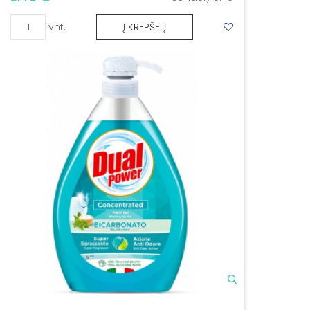
vnt.
Į KREPŠELĮ