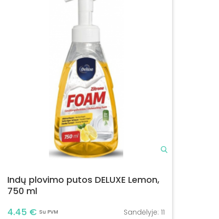
Indų plovimo putos DELUXE Lemon,
750 ml
4.45 €
Sandėlyje:
11
Su PVM