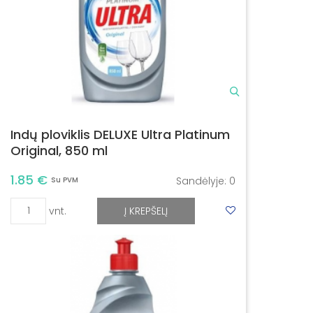
Indų ploviklis DELUXE Ultra Platinum
Original, 850 ml
1.85 €
Sandėlyje:
0
Su PVM
vnt.
Į KREPŠELĮ