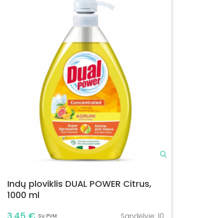
Indų ploviklis DUAL POWER Citrus,
1000 ml
3.45 €
Sandėlyje:
10
Su PVM