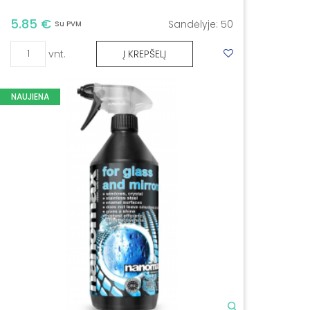
5.85 €
Sandėlyje:
50
Su PVM
vnt.
Į KREPŠELĮ
NAUJIENA