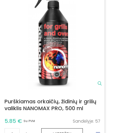
Purškiamas orkaičių, židinių ir grilių
valiklis NANOMAX PRO, 500 ml
5.85 €
Sandėlyje:
57
Su PVM