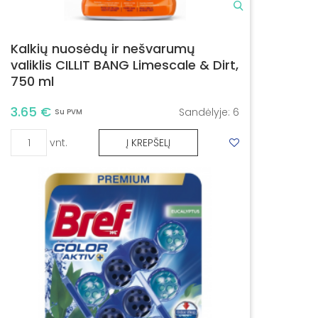
Kalkių nuosėdų ir nešvarumų
valiklis CILLIT BANG Limescale & Dirt,
750 ml
3.65 €
Sandėlyje:
6
Su PVM
vnt.
Į KREPŠELĮ