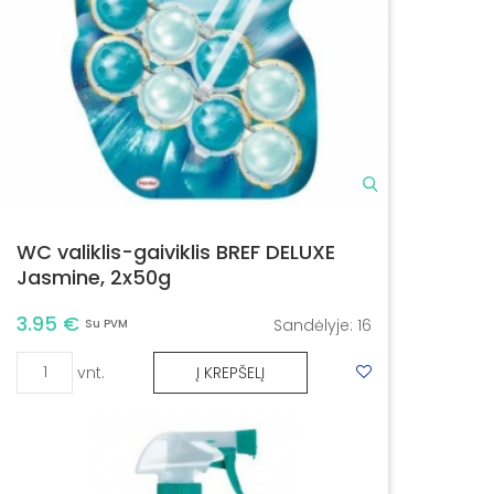
WC valiklis-gaiviklis BREF DELUXE
Jasmine, 2x50g
3.95 €
Sandėlyje:
16
Su PVM
vnt.
Į KREPŠELĮ