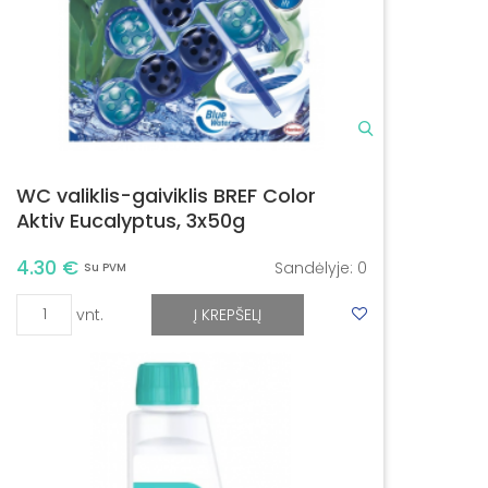
WC valiklis-gaiviklis BREF Color
Aktiv Eucalyptus, 3x50g
4.30 €
Sandėlyje:
0
Su PVM
vnt.
Į KREPŠELĮ