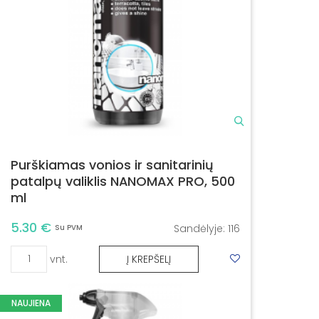
Purškiamas vonios ir sanitarinių
patalpų valiklis NANOMAX PRO, 500
ml
5.30 €
Sandėlyje:
116
Su PVM
vnt.
Į KREPŠELĮ
NAUJIENA