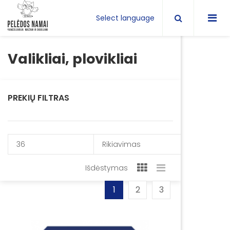
Select language
Valikliai, plovikliai
PREKIŲ FILTRAS
36
Rikiavimas
Išdėstymas
1
2
3