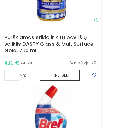
Purškiamas stiklo ir kitų paviršių
valiklis DASTY Glass & MultiSurface
Gold, 700 ml
4.10 €
Sandėlyje:
20
Su PVM
vnt.
Į KREPŠELĮ