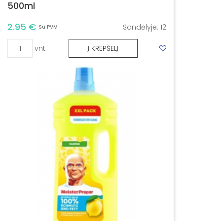
500ml
2.95 €
Sandėlyje:
12
Su PVM
vnt.
Į KREPŠELĮ