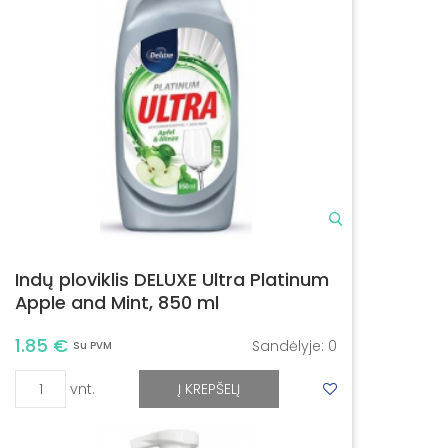
Indų ploviklis DELUXE Ultra Platinum
Apple and Mint, 850 ml
1.85 €
Sandėlyje:
0
Su PVM
vnt.
Į KREPŠELĮ