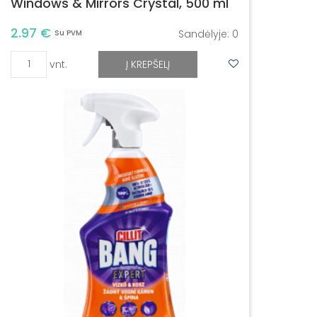
Windows & Mirrors Crystal, 500 ml
2.97 €
Sandėlyje:
0
Su PVM
vnt.
Į KREPŠELĮ