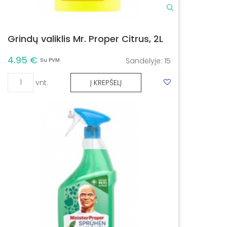
Grindų valiklis Mr. Proper Citrus, 2L
4.95 €
Sandėlyje:
15
Su PVM
vnt.
Į KREPŠELĮ