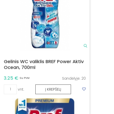
Gelinis WC valiklis BREF Power Aktiv
Ocean, 700ml
3.25 €
Sandėlyje:
20
Su PVM
vnt.
Į KREPŠELĮ