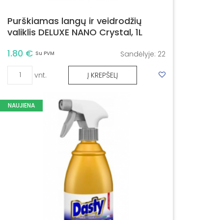
Purškiamas langų ir veidrodžių
valiklis DELUXE NANO Crystal, 1L
1.80 €
Sandėlyje:
22
Su PVM
vnt.
Į KREPŠELĮ
NAUJIENA