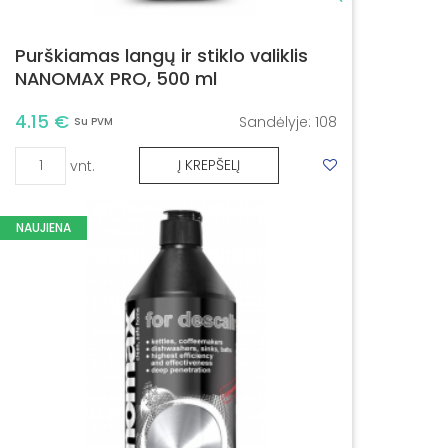
Purškiamas langų ir stiklo valiklis
NANOMAX PRO, 500 ml
4.15 €
Sandėlyje:
108
Su PVM
vnt.
Į KREPŠELĮ
NAUJIENA