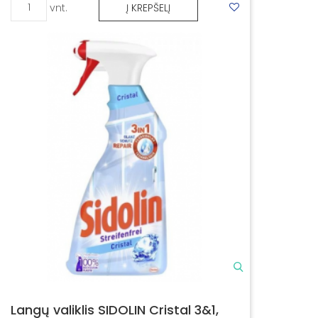
vnt.
Į KREPŠELĮ
Skalbimo priemonės
Valikliai, plovikliai
Baterijos, elementai
Maišeliai, šiukšlių maišai
Oro gaivikliai, namų kvapai
Šluostės, kempinės
Gertuvės, užkandžių dėžutės
Pirštinės
Veido kaukės, respiratoriai
Langų valiklis SIDOLIN Cristal 3&1,