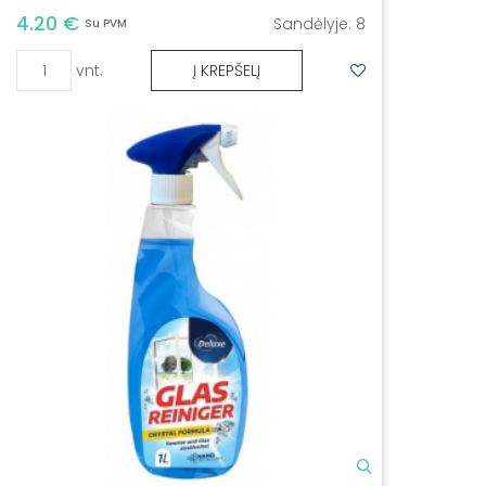
4.20 €
Sandėlyje:
8
Su PVM
vnt.
Į KREPŠELĮ