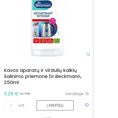
Kavos aparatų ir virdulių kalkių
šalinimo priemonė Dr.Beckmann,
250ml
3.29 €
Sandėlyje:
19
Su PVM
vnt.
Į KREPŠELĮ