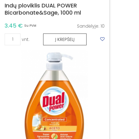
Indų ploviklis DUAL POWER
Bicarbonate&Sage, 1000 ml
3.45 €
Sandėlyje:
10
Su PVM
vnt.
Į KREPŠELĮ