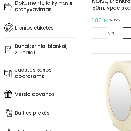
NOISE, ErichKr
Dokumentų laikymas ir
50m, ypač skai
archyvavimas
1.85 €
Su PVM
Lipnios etiketės
vnt.
Buhalteriniai blankai,
žurnalai
Juostos kasos
aparatams
Verslo dovanos
Buities prekės