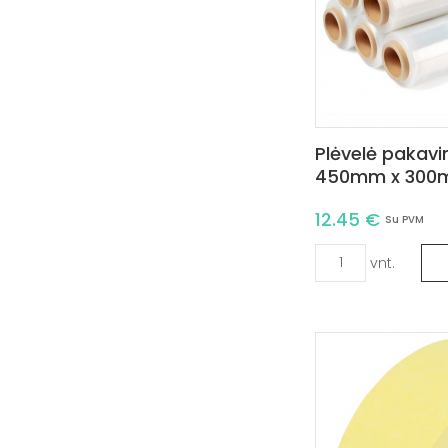
Plėvelė pakav
450mm x 300m,
12.45 €
Su PVM
vnt.