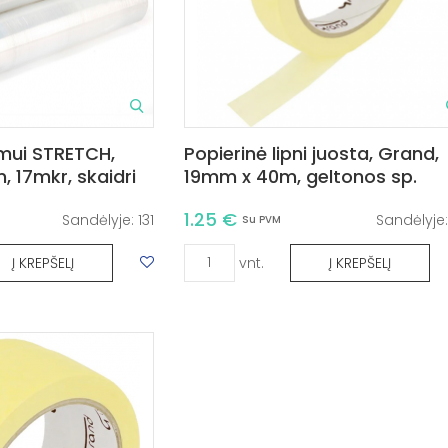
imui STRETCH,
Popierinė lipni juosta, Grand,
 17mkr, skaidri
19mm x 40m, geltonos sp.
1.25 €
Sandėlyje:
131
Sandėlyje
Su PVM
vnt.
Į KREPŠELĮ
Į KREPŠELĮ