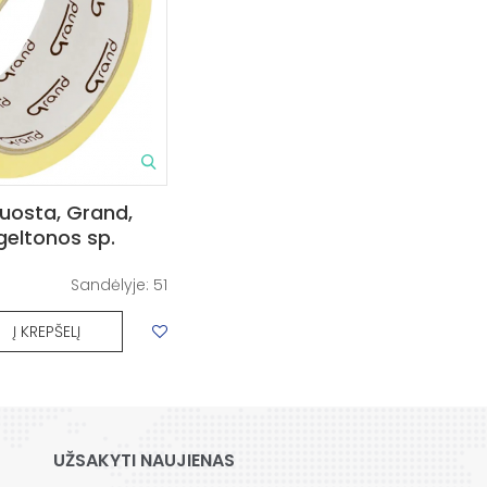
 juosta, Grand,
eltonos sp.
Sandėlyje:
51
Į KREPŠELĮ
UŽSAKYTI NAUJIENAS