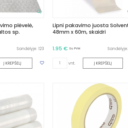
vimo plėvelė,
Lipni pakavimo juosta Solvent
altos sp.
48mm x 60m, skaidri
1.95 €
Sandėlyje:
123
Sandėlyje
Su PVM
vnt.
Į KREPŠELĮ
Į KREPŠELĮ