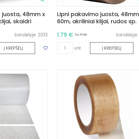
o juosta, 48mm x
Lipni pakavimo juosta, 48mm
lijai, skaidri
60m, akriliniai klijai, rudos sp.
1.79 €
Sandėlyje:
2332
Sandėlyje
Su PVM
vnt.
Į KREPŠELĮ
Į KREPŠELĮ