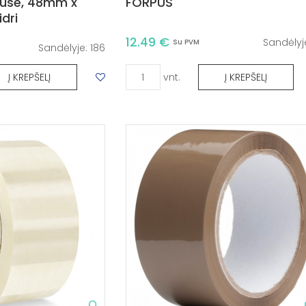
ause, 48mm x
FORPUS
dri
12.49 €
Sandėlyj
Su PVM
Sandėlyje:
186
vnt.
Į KREPŠELĮ
Į KREPŠELĮ