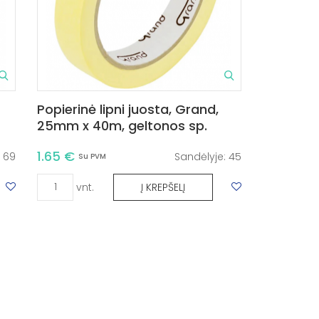
Popierinė lipni juosta, Grand,
25mm x 40m, geltonos sp.
1.65 €
:
69
Sandėlyje:
45
Su PVM
vnt.
Į KREPŠELĮ