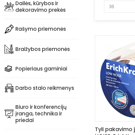
Dailės, kūrybos ir
36
dekoravimo prekės
Rašymo priemonės
Braižybos priemonės
Popieriaus gaminiai
Darbo stalo reikmenys
Biuro ir konferencijų
įranga, technika ir
priedai
Tyli pakavimo