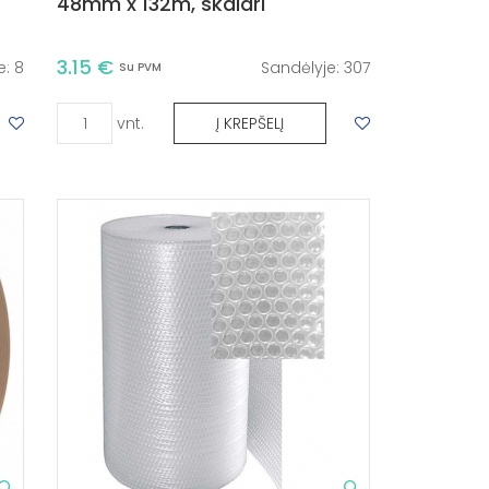
48mm x 132m, skaidri
3.15 €
e:
8
Sandėlyje:
307
Su PVM
vnt.
Į KREPŠELĮ