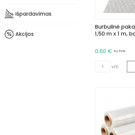
Išpardavimas
Burbulinė paka
1,50 m x 1 m, b
Akcijos
0.60 €
Su PVM
vnt.