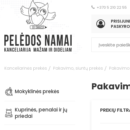
+370 5 210 22 55
PRISIJUNK
PASKYRO
Kanceliarinės prekės
Pakavimo, siuntų prekės
Pakavimo
Pakavim
Mokyklinės prekės
Kuprinės, penalai ir jų
PREKIŲ FILTR
priedai