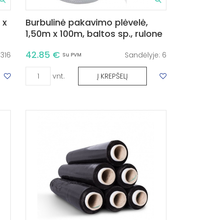
 x
Burbulinė pakavimo plėvelė,
1,50m x 100m, baltos sp., rulone
42.85 €
:
316
Sandėlyje:
6
Su PVM
vnt.
Į KREPŠELĮ