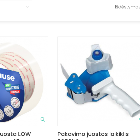
Išdėstyma
 juosta LOW
Pakavimo juostos laikiklis