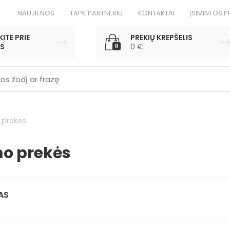
NAUJIENOS
TAPK PARTNERIU
KONTAKTAI
ĮSIMINTOS P
ITE PRIE
PREKIŲ KREPŠELIS
S
0
€
0
 prekės
o prekės
AS