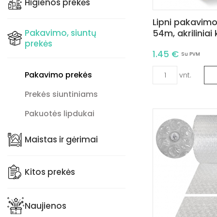
Higienos prekės
Lipni pakavim
Pakavimo, siuntų
54m, akriliniai k
prekės
1.45 €
Su PVM
Pakavimo prekės
vnt.
Prekės siuntiniams
Pakuotės lipdukai
Maistas ir gėrimai
Kitos prekės
Naujienos