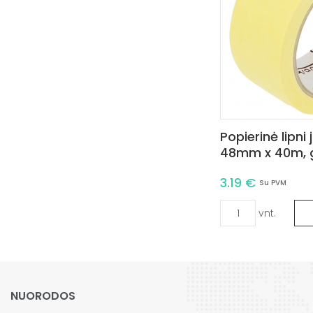
Popierinė lipni
48mm x 40m, g
3.19 €
Su PVM
vnt.
NUORODOS