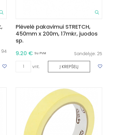
,
Plėvelė pakavimui STRETCH,
450mm x 200m, 17mkr, juodos
sp.
:
94
9.20 €
Sandėlyje:
25
Su PVM
vnt.
Į KREPŠELĮ