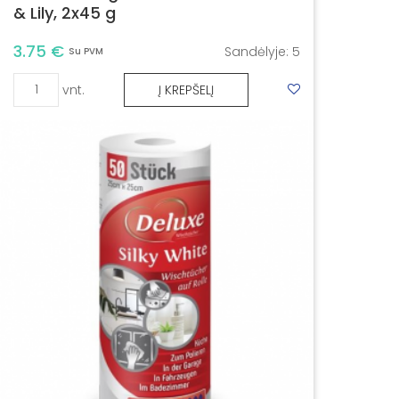
& Lily, 2x45 g
3.75 €
Sandėlyje:
5
Su PVM
vnt.
Į KREPŠELĮ