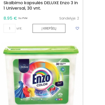
Skalbimo kapsulės DELUXE Enzo 3 in
1 Universal, 30 vnt.
8.95 €
Sandėlyje:
2
Su PVM
vnt.
Į KREPŠELĮ