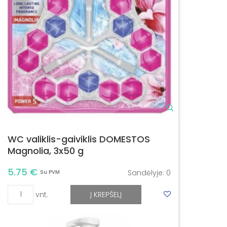
WC valiklis-gaiviklis DOMESTOS
Magnolia, 3x50 g
5.75 €
Sandėlyje:
0
Su PVM
vnt.
Į KREPŠELĮ