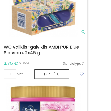
WC valiklis-gaiviklis AMBI PUR Blue
Blossom, 2x45 g
3.75 €
Sandėlyje:
7
Su PVM
vnt.
Į KREPŠELĮ