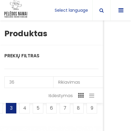
Select language
Produktas
PREKIŲ FILTRAS
36
Rikiavimas
Išdėstymas
3
4
5
6
7
8
9