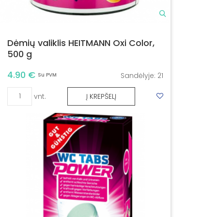
Dėmių valiklis HEITMANN Oxi Color,
500 g
4.90 €
Sandėlyje:
21
Su PVM
vnt.
Į KREPŠELĮ