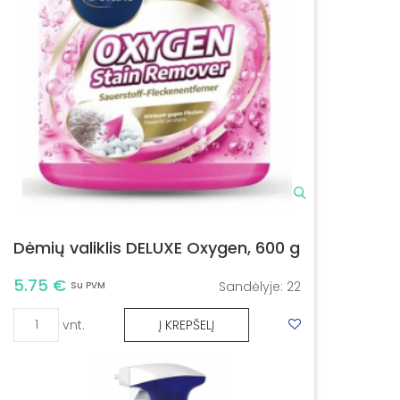
Dėmių valiklis DELUXE Oxygen, 600 g
5.75 €
Sandėlyje:
22
Su PVM
vnt.
Į KREPŠELĮ