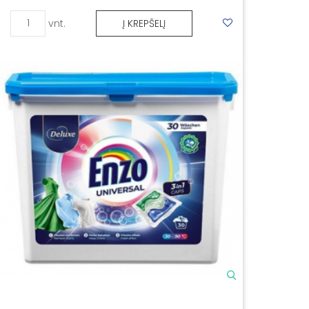
vnt.
Į KREPŠELĮ
Skalbimo priemonės
Valikliai, plovikliai
Baterijos, elementai
Maišeliai, šiukšlių maišai
Oro gaivikliai, namų kvapai
Šluostės, kempinės
Gertuvės, užkandžių dėžutės
Pirštinės
Veido kaukės, respiratoriai