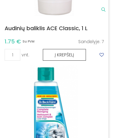
Audinių baliklis ACE Classic, 1 L
1.75 €
Sandėlyje:
7
Su PVM
vnt.
Į KREPŠELĮ