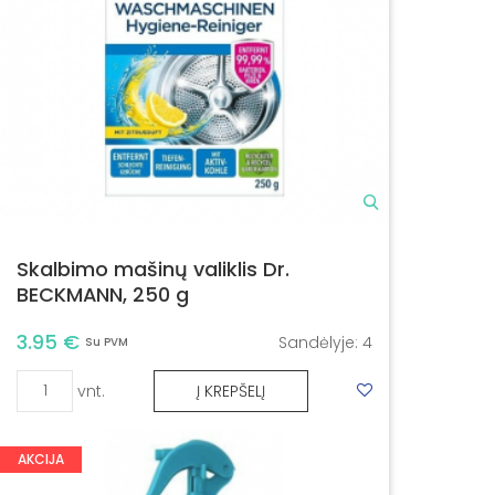
Skalbimo mašinų valiklis Dr.
BECKMANN, 250 g
3.95 €
Sandėlyje:
4
Su PVM
vnt.
Į KREPŠELĮ
AKCIJA