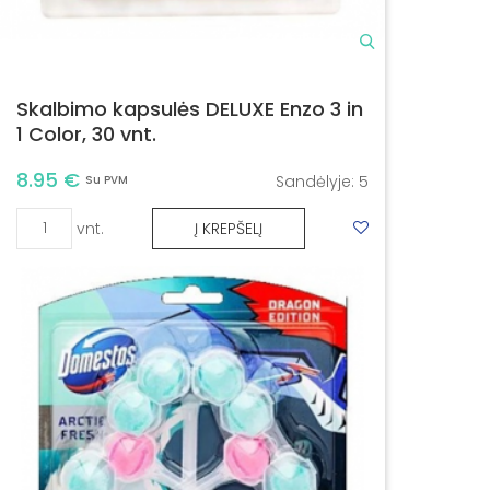
Skalbimo kapsulės DELUXE Enzo 3 in
1 Color, 30 vnt.
8.95 €
Sandėlyje:
5
Su PVM
vnt.
Į KREPŠELĮ