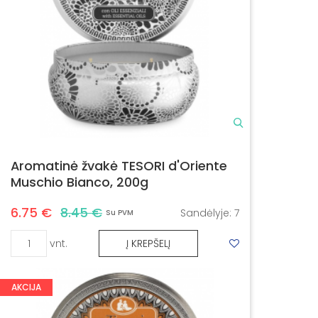
Aromatinė žvakė TESORI d'Oriente
Muschio Bianco, 200g
6.75 €
8.45 €
Sandėlyje:
7
Su PVM
vnt.
Į KREPŠELĮ
AKCIJA