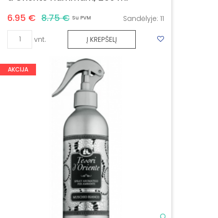
6.95 €
8.75 €
Sandėlyje:
11
Su PVM
vnt.
Į KREPŠELĮ
AKCIJA