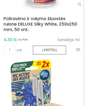
Poliravimo ir valymo šluostės
rulone DELUXE Silky White, 250x250
mm, 50 vnt.
4.30 €
Sandėlyje:
54
Su PVM
vnt.
Į KREPŠELĮ