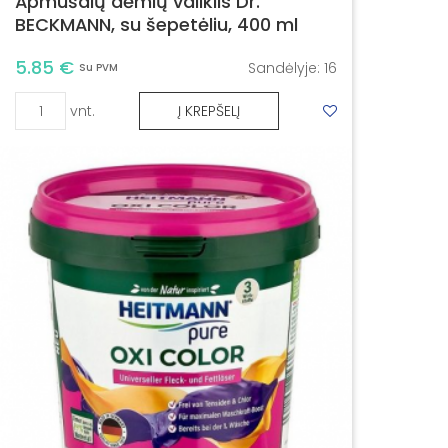
Apmušalų dėmių valiklis Dr.
BECKMANN, su šepetėliu, 400 ml
5.85 €
Sandėlyje:
16
Su PVM
vnt.
Į KREPŠELĮ