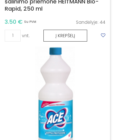
šalinimo priemonė HEITMANN Bio-
Rapid, 250 ml
3.50 €
Sandėlyje:
44
Su PVM
vnt.
Į KREPŠELĮ