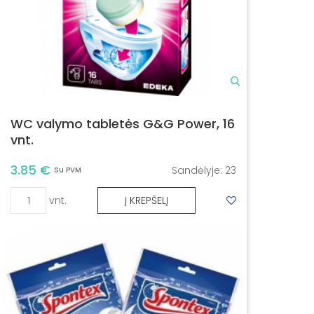
WC valymo tabletės G&G Power, 16
vnt.
3.85 €
Sandėlyje:
23
Su PVM
vnt.
Į KREPŠELĮ