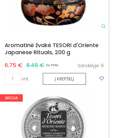
Aromatinė žvakė TESORI d'Oriente
Japanese Rituals, 200 g
6.75 €
8.45 €
Sandėlyje:
6
Su PVM
vnt.
Į KREPŠELĮ
AKCIJA