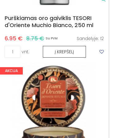
Purškiamas oro gaiviklis TESORI
d'Oriente Muchio Bianco, 250 ml
6.95 €
8.75 €
Sandėlyje:
12
Su PVM
vnt.
Į KREPŠELĮ
AKCIJA