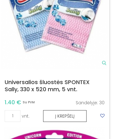
Universalios šluostės SPONTEX
Sally, 330 x 520 mm, 5 vnt.
1.40 €
Sandėlyje:
30
Su PVM
vnt.
Į KREPŠELĮ