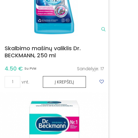
Skalbimo mašinų valiklis Dr.
BECKMANN, 250 ml
4.50 €
Sandėlyje:
17
Su PVM
vnt.
Į KREPŠELĮ