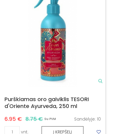
Purškiamas oro gaiviklis TESORI
d'Oriente Ayurveda, 250 ml
6.95 €
8.75 €
Sandėlyje:
10
Su PVM
vnt.
Į KREPŠELĮ