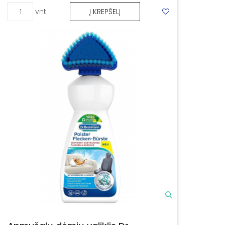
vnt.
Į KREPŠELĮ