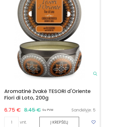
Aromatinė žvakė TESORI d'Oriente
Fiori di Loto, 200g
6.75 €
8.45 €
Sandėlyje:
5
Su PVM
vnt.
Į KREPŠELĮ