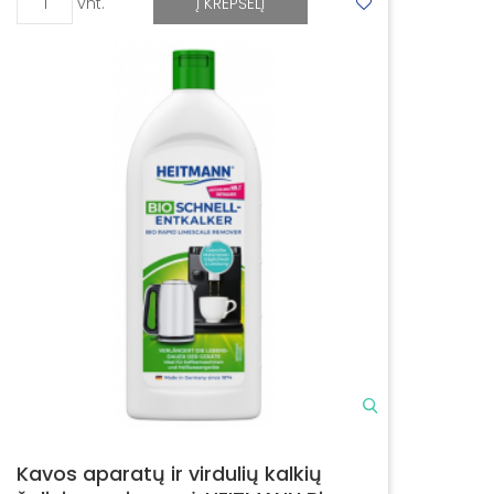
vnt.
Į KREPŠELĮ
Kavos aparatų ir virdulių kalkių